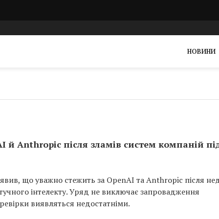
НОВИНИ
I й Anthropic після зламів систем компаній пі
явив, що уважно стежить за OpenAI та Anthropic після не
штучного інтелекту. Уряд не виключає запровадження
еревірки виявляться недостатніми.