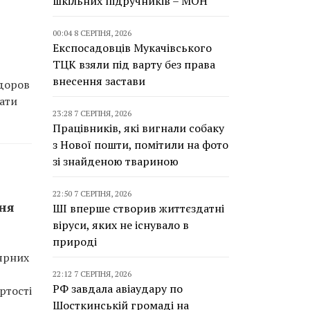
шкільних підручників – МОН
00:04 8 СЕРПНЯ, 2026
Експосадовців Мукачівського
ТЦК взяли під варту без права
внесення застави
едоров
тати
23:28 7 СЕРПНЯ, 2026
Працівників, які вигнали собаку
з Нової пошти, помітили на фото
зі знайденою твариною
22:50 7 СЕРПНЯ, 2026
ння
ШІ вперше створив життєздатні
віруси, яких не існувало в
природі
лярних
22:12 7 СЕРПНЯ, 2026
РФ завдала авіаудару по
ртості
Шосткинській громаді на