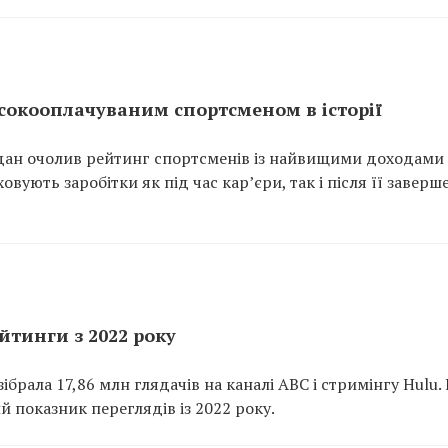
окооплачуваним спортсменом в історії
ан очолив рейтинг спортсменів із найвищими доходами
ховують заробітки як під час кар’єри, так і після її заверш
йтинги з 2022 року
брала 17,86 млн глядачів на каналі ABC і стримінгу Hulu. 
й показник переглядів із 2022 року.