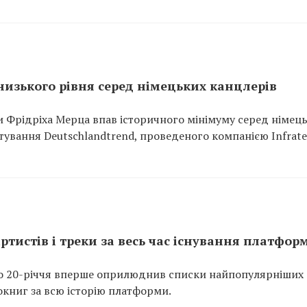
низького рівня серед німецьких канцлерів
 Фрідріха Мерца впав історичного мінімуму серед німец
итування Deutschlandtrend, проведеного компанією Infrate
ртистів і треки за весь час існування платфор
ого 20-річчя вперше оприлюднив списки найпопулярніших
діокниг за всю історію платформи.