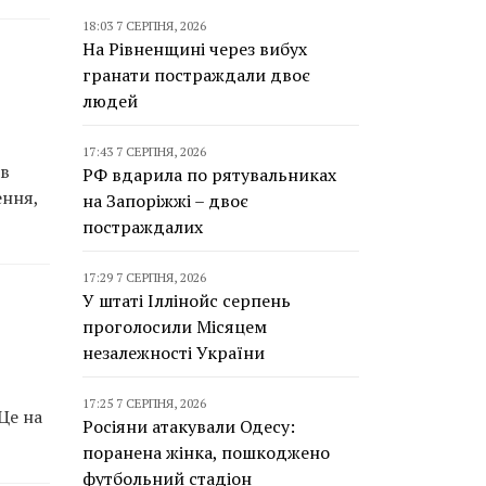
18:03 7 СЕРПНЯ, 2026
На Рівненщині через вибух
гранати постраждали двоє
людей
17:43 7 СЕРПНЯ, 2026
 в
РФ вдарила по рятувальниках
ення,
на Запоріжжі – двоє
постраждалих
17:29 7 СЕРПНЯ, 2026
У штаті Іллінойс серпень
проголосили Місяцем
незалежності України
17:25 7 СЕРПНЯ, 2026
Це на
Росіяни атакували Одесу:
поранена жінка, пошкоджено
футбольний стадіон