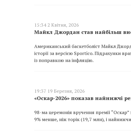
15:34 2 Квітня, 2026
Майкл Джордан став найбільш вис
Американський баскетболіст Майкл Джорд
історії за версією Sportico. Підрахунки вра
із поправкою на інфляцію.
19:37 19 Березня, 2026
«Оскар-2026» показав найнижчі ре
98-ма церемонія вручення премії “Оскар” зі
9% менше, ніж торік (19,7 млн), і найнижчи