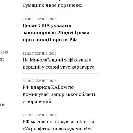
Сумщині: двоє поранених
21:40 7 СЕРПНЯ, 2026
Сенат США ухвалив
законопроєкт Ліндсі Грема
про санкції проти РФ
ьких
21:22 7 СЕРПНЯ, 2026
st
На Миколаївщині зафіксували
перший у сезоні укус каракурта
20:20 7 СЕРПНЯ, 2026
РФ вдарила КАБом по
Комишувасі Запорізької області:
є поранений
ми
20:09 7 СЕРПНЯ, 2026
РФ масовано атакувала об’єкти
«Укрнафти»: пошкоджено сім