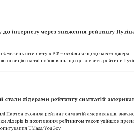
 до інтернету через зниження рейтингу Путіна
я обмежень інтернету в РФ – особливо щодо месенджера
ю позицію на тлі побоювань, що це знизить рейтинг Путі
ий стали лідерами рейтингу симпатій америка
ллі Партон очолила рейтинг симпатій американців, значн
йки лідерів із позитивним рейтингом також увійшов през
 опитування UMass/YouGov.