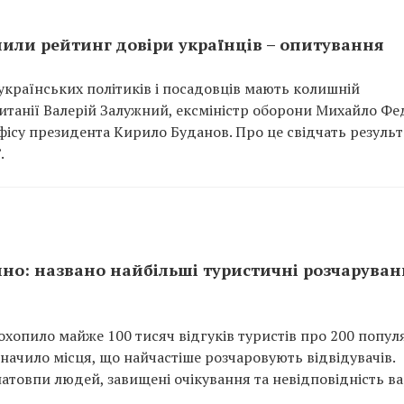
лили рейтинг довіри українців – опитування
українських політиків і посадовців мають колишній
ританії Валерій Залужний, ексміністр оборони Михайло Ф
Офісу президента Кирило Буданов. Про це свідчать резуль
.
ино: названо найбільші туристичні розчарува
 охопило майже 100 тисяч відгуків туристів про 200 попу
изначило місця, що найчастіше розчаровують відвідувачів.
атовпи людей, завищені очікування та невідповідність ва