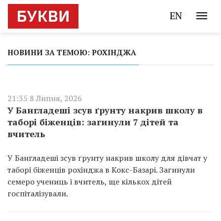
EN
НОВИНИ ЗА ТЕМОЮ: РОХІНДЖА
21:35 8 Липня, 2026
У Бангладеші зсув ґрунту накрив школу в
таборі біженців: загинули 7 дітей та
вчитель
У Бангладеші зсув ґрунту накрив школу для дівчат у
таборі біженців рохінджа в Кокс-Базарі. Загинули
семеро учениць і вчитель, ще кількох дітей
госпіталізували.