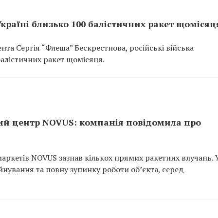
Україні близько 100 балістичних ракет щомісяц
та Сергія “Флеша” Бескрестнова, російські війська
балістичних ракет щомісяця.
ий центр NOVUS: компанія повідомила про
аркетів NOVUS зазнав кількох прямих ракетних влучань. 
йнування та повну зупинку роботи об’єкта, серед