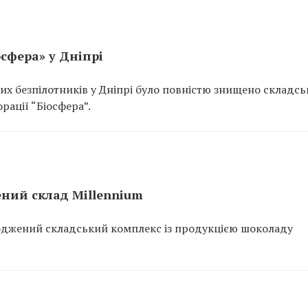
сфера» у Дніпрі
ких безпілотників у Дніпрі було повністю знищено складс
рації “Біосфера”.
ений склад Millennium
коджений складський комплекс із продукцією шоколаду