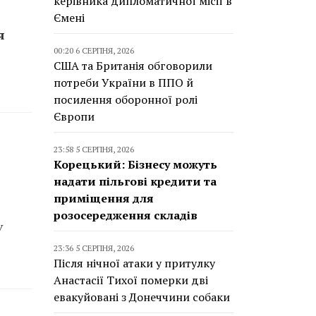
керівника дипломатичної місії в
Ємені
я
00:20 6 СЕРПНЯ, 2026
США та Британія обговорили
потреби України в ППО й
посилення оборонної ролі
Європи
23:58 5 СЕРПНЯ, 2026
Корецький: Бізнесу можуть
надати пільгові кредити та
приміщення для
розосередження складів
У
23:36 5 СЕРПНЯ, 2026
Після нічної атаки у притулку
Анастасії Тихої померки дві
евакуйовані з Донеччини собаки