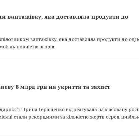
ли вантажівку, яка доставляла продукти до
езпілотником вантажівку, яка доставляла продукти до одно
мобіль повністю згорів.
єву 8 млрд грн на укриття та захист
дарності” Ірина Геращенко відреагувала на масовану росі
місяці стали рекордними за кількістю жертв серед цивіль