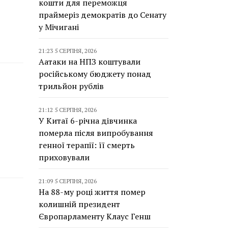
кошти для переможця
праймеріз демократів до Сенату
у Мічигані
21:23 5 СЕРПНЯ, 2026
Аатаки на НПЗ коштували
російському бюджету понад
трильйон рублів
21:12 5 СЕРПНЯ, 2026
У Китаї 6-річна дівчинка
померла після випробування
генної терапії: її смерть
приховували
21:09 5 СЕРПНЯ, 2026
На 88-му році життя помер
колишній президент
Європарламенту Клаус Генш