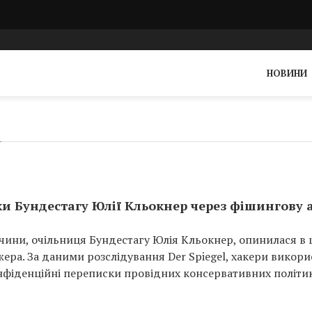
НОВИНИ
и Бундестагу Юлії Кльокнер через фішингову 
чини, очільниця Бундестагу Юлія Кльокнер, опинилася в 
жера. За даними розслідування Der Spiegel, хакери викор
нфіденційні переписки провідних консервативних політи