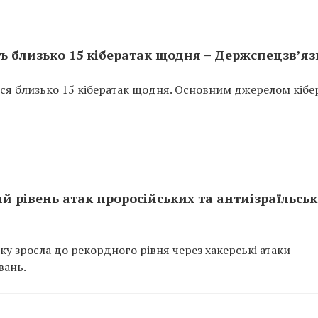
ть близько 15 кібератак щодня – Держспецзв’яз
ться близько 15 кібератак щодня. Основним джерелом кібе
й рівень атак проросійських та антиізраїльсь
ку зросла до рекордного рівня через хакерські атаки
вань.