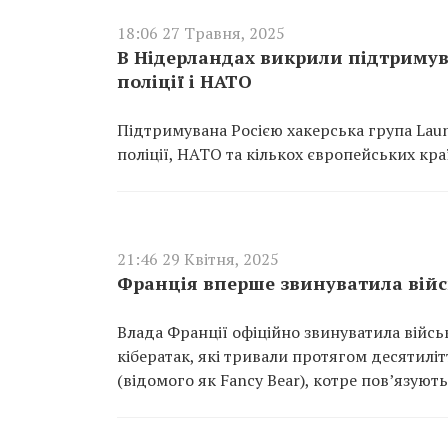
18:06 27 Травня, 2025
В Нідерландах викрили підтримува
поліції і НАТО
Підтримувана Росією хакерська група Laun
поліції, НАТО та кількох європейських кра
21:46 29 Квітня, 2025
Франція вперше звинуватила війсь
Влада Франції офіційно звинуватила військ
кібератак, які тривали протягом десятилі
(відомого як Fancy Bear), котре пов’язуют