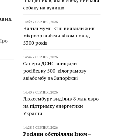
працівників, які в спеку вигнали
собаку на вулицю
ових
14:59 7 СЕРПНЯ, 2026
На тілі мумії Етці виявили живі
мікроорганізми віком понад
 Про
5300 років
14:44 7 СЕРПНЯ, 2026
Сапери ДСНС знищили
російську 500-кілограмову
авіабомбу на Запоріжжі
14:40 7 СЕРПНЯ, 2026
Люксембург виділив 8 млн євро
на підтримку енергетики
України
14:28 7 СЕРПНЯ, 2026
Росіяни обстріляли Ізюм –