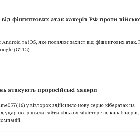
у від фішингових атак хакерів РФ проти військ
Android та iOS, яке посилює захист від фішингових атак.
oogle (GTIG).
ень атакують проросійські хакери
e057(16) у вівторок здійснило нову серію кібератак на
Під удар потрапили сайти кількох міністерств, карабінерів,
компаній.