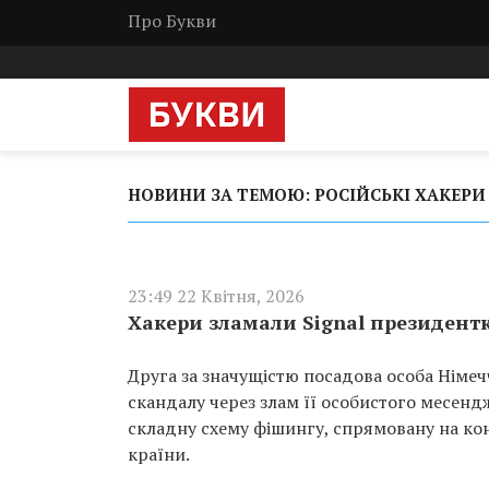
Про Букви
НОВИНИ ЗА ТЕМОЮ: РОСІЙСЬКІ ХАКЕРИ
23:49 22 Квітня, 2026
Хакери зламали Signal президентк
Друга за значущістю посадова особа Німеч
скандалу через злам її особистого месенд
складну схему фішингу, спрямовану на ко
країни.