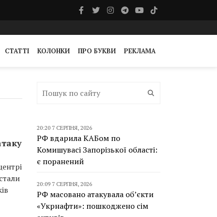
СТАТТІ
КОЛОНКИ
ПРО БУКВИ
РЕКЛАМА
20:20 7 СЕРПНЯ, 2026
РФ вдарила КАБом по
атаку
Комишувасі Запорізької області:
є поранений
центрі
истали
20:09 7 СЕРПНЯ, 2026
ків
РФ масовано атакувала об’єкти
«Укрнафти»: пошкоджено сім