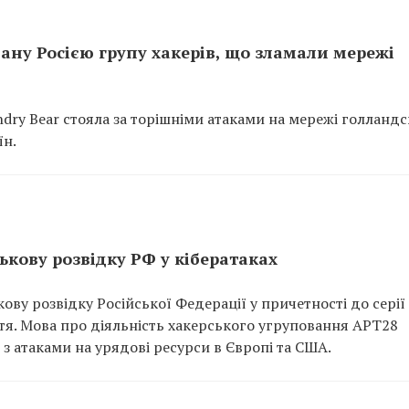
ну Росією групу хакерів, що зламали мережі
dry Bear стояла за торішніми атаками на мережі голландс
їн.
кову розвідку РФ у кібератаках
ову розвідку Російської Федерації у причетності до серії
ття. Мова про діяльність хакерського угруповання APT28
ь з атаками на урядові ресурси в Європі та США.