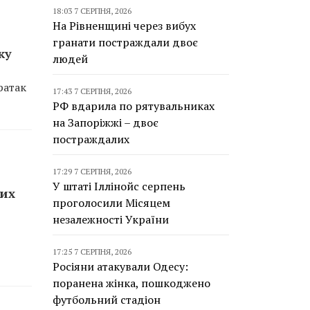
18:03 7 СЕРПНЯ, 2026
На Рівненщині через вибух
гранати постраждали двоє
ку
людей
ратак
17:43 7 СЕРПНЯ, 2026
РФ вдарила по рятувальниках
на Запоріжжі – двоє
постраждалих
17:29 7 СЕРПНЯ, 2026
У штаті Іллінойс серпень
ких
проголосили Місяцем
незалежності України
17:25 7 СЕРПНЯ, 2026
Росіяни атакували Одесу:
поранена жінка, пошкоджено
футбольний стадіон