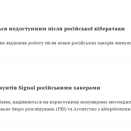
ся недоступним після російської кібератаки
не відновив роботу після атаки російських хакерів минул
аунтів Signal російськими хакерами
жбами, націлюються на користувачів популярних месендже
ьне бюро розслідувань (FBI) та Агентство з кібербезпеки