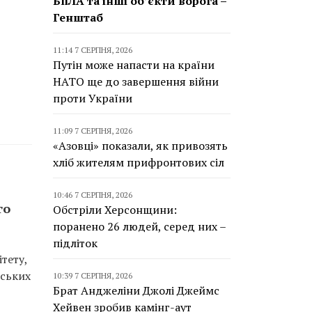
БпЛА та інші об’єкти ворога –
Генштаб
11:14 7 СЕРПНЯ, 2026
Путін може напасти на країни
НАТО ще до завершення війни
проти України
11:09 7 СЕРПНЯ, 2026
«Азовці» показали, як привозять
хліб жителям прифронтових сіл
10:46 7 СЕРПНЯ, 2026
го
Обстріли Херсонщини:
поранено 26 людей, серед них –
підліток
тету,
йських
10:39 7 СЕРПНЯ, 2026
Брат Анджеліни Джолі Джеймс
Хейвен зробив камінг-аут