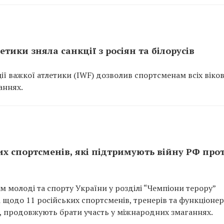
ики зняла санкції з росіян та білорусів
ї важкої атлетики (IWF) дозволив спортсменам всіх віко
ганнях.
х спортсменів, які підтримують війну РФ про
м молоді та спорту України у розділі “Чемпіони терору”
щодо 11 російських спортсменів, тренерів та функціонер
и, продовжують брати участь у міжнародних змаганнях.