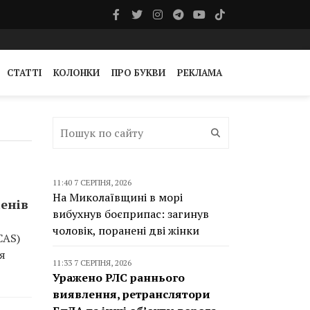
СТАТТІ
КОЛОНКИ
ПРО БУКВИ
РЕКЛАМА
11:40 7 СЕРПНЯ, 2026
На Миколаївщині в морі
енів
вибухнув боєприпас: загинув
чоловік, поранені дві жінки
CAS)
я
11:33 7 СЕРПНЯ, 2026
Уражено РЛС раннього
виявлення, ретранслятори