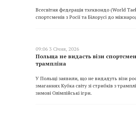
Всесвітня федерація тхеквондо (World Ta
спортсменів з Росії та Білорусі до міжнаро
09:06 3 Січня, 2026
Польща не видасть візи спортсменам
трампліна
У Польщі заявили, що не видадуть візи рос
змаганнях Кубка світу зі стрибків з трампл
зимові Олімпійські ігри.