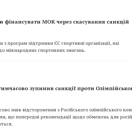
и фінансувати МОК через скасування санкцій
з програм підтримки ЄС спортивні організації, які
я до міжнародних спортивних змагань.
тимчасово зупинив санкції проти Олімпійсько
во зняв відсторонення з Російського олімпійського комі
вили, що попередні рекомендації щодо обмежень для росі
ються.