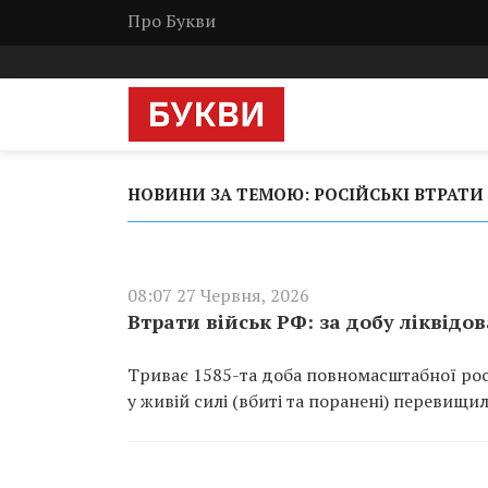
Про Букви
НОВИНИ ЗА ТЕМОЮ: РОСІЙСЬКІ ВТРАТИ
08:07 27 Червня, 2026
Втрати військ РФ: за добу ліквідо
Триває 1585-та доба повномасштабної росі
у живій силі (вбиті та поранені) перевищил