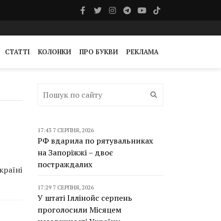
СТАТТІ
КОЛОНКИ
ПРО БУКВИ
РЕКЛАМА
17:43 7 СЕРПНЯ, 2026
РФ вдарила по рятувальниках
на Запоріжжі – двоє
постраждалих
країні
17:29 7 СЕРПНЯ, 2026
У штаті Іллінойс серпень
проголосили Місяцем