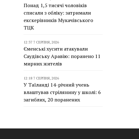
Понад 1,5 тисячі чоловіків
списали з обліку: затримали
екскерівників Мукачівського
ТЦК
12:37 7 СЕРПНЯ, 2026
Єменські хусити атакували
Саудівську Аравію: поранено 11
мирних жителів
12:18 7 СЕРПНЯ, 2026
У Таїланді 14-річний учень
влаштував стрілянину у школі: 6
загиблих, 20 поранених