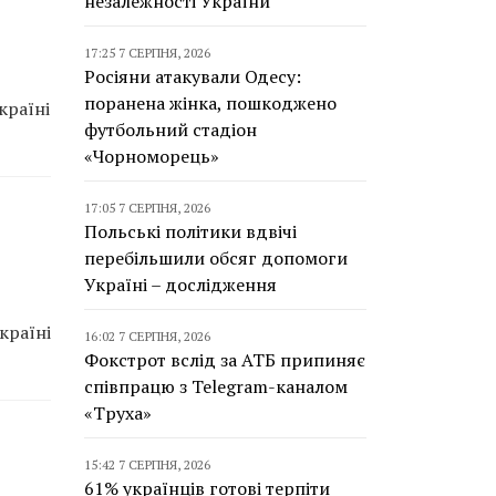
незалежності України
17:25 7 СЕРПНЯ, 2026
Росіяни атакували Одесу:
поранена жінка, пошкоджено
країні
футбольний стадіон
«Чорноморець»
17:05 7 СЕРПНЯ, 2026
Польські політики вдвічі
перебільшили обсяг допомоги
Україні – дослідження
країні
16:02 7 СЕРПНЯ, 2026
Фокстрот вслід за АТБ припиняє
співпрацю з Telegram-каналом
«Труха»
15:42 7 СЕРПНЯ, 2026
61% українців готові терпіти