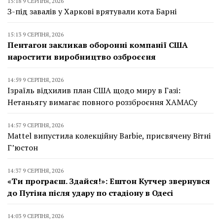
15:18 9 СЕРПНЯ, 2026
З-під завалів у Харкові врятували кота Барні
15:13 9 СЕРПНЯ, 2026
Пентагон закликав оборонні компанії США
наростити виробництво озброєєня
14:59 9 СЕРПНЯ, 2026
Ізраїль відхилив план США щодо миру в Газі:
Нетаньягу вимагає повного роззброєння ХАМАСу
14:57 9 СЕРПНЯ, 2026
Mattel випустила колекційну Barbie, присвячену Вітні
Г’юстон
14:37 9 СЕРПНЯ, 2026
«Ти програєш. Здайся!»: Ештон Кутчер звернувся
до Путіна після удару по стадіону в Одесі
14:03 9 СЕРПНЯ, 2026