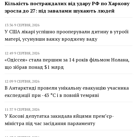
Кількість постраждалих від удару РФ по Харкову
зросла до 27: під завалами шукають людей
13:36 9 СЕРПНЯ, 2026
У США лікарі успішно прооперували дитину в утробі
матері, усунувши важку вроджену ваду
12:49 9 СЕРПНЯ, 2026
«Одіссея» стала першим за 14 років фільмом Нолана,
що зібрав понад $1 млрд
12:09 9 СЕРПНЯ, 2026
В Антарктиді провели унікальну евакуацію учасника
експедиції при -43 °C і в повній темряві
11:37 9 СЕРПНЯ, 2026
У Косові депутатка закидала яйцями прем’єр-
міністра під час засідання парламенту