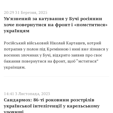
20:29 31 Березня, 2025
Увʼязнений за катування у Бучі росіянин
хоче повернутися на фронт і «помститися»
українцям
Російський військовий Ніколай Карташев, котрий
потрапив у полон під Кремінною і нині вже зізнався у
воєнних злочинах у Бучі, відкрито заявив про своє
бажання повернутися на фронт, щоб “мститися”
українцям.
14:41 3 Листопада, 2023
Сандармох: 86-ті роковини розстрілів
української інтелігенції у карельському
урочищі