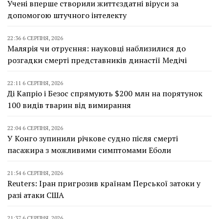
Учені вперше створили життєздатні віруси за
допомогою штучного інтелекту
22:36 6 СЕРПНЯ, 2026
Малярія чи отруєння: науковці наблизилися до
розгадки смерті представників династії Медічі
22:11 6 СЕРПНЯ, 2026
Ді Капріо і Безос спрямують $200 млн на порятунок
100 видів тварин від вимирання
22:04 6 СЕРПНЯ, 2026
У Конго зупинили річкове судно після смерті
пасажира з можливими симптомами Еболи
21:54 6 СЕРПНЯ, 2026
Reuters: Іран пригрозив країнам Перської затоки у
разі атаки США
21:37 6 СЕРПНЯ, 2026