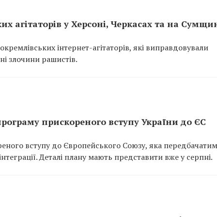
х агітаторів у Херсоні, Черкасах та на Сумщи
кремлівських інтернет-агітаторів, які виправдовували
ні злочини рашистів.
програму прискореного вступу України до ЄС
еного вступу до Європейського Союзу, яка передбачати
нтеграції. Деталі плану мають представити вже у серпні.