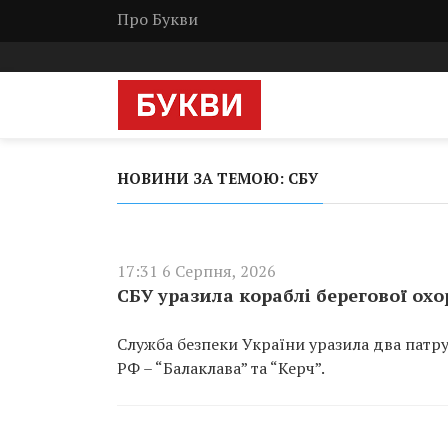
Про Букви
НОВИНИ ЗА ТЕМОЮ: СБУ
17:31 6 Серпня, 2026
СБУ уразила кораблі берегової охо
Служба безпеки України уразила два патру
РФ – “Балаклава” та “Керч”.