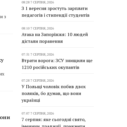
08:28 7 СЕРПНЯ, 2026
З 1 вересня зростуть зарплати
педагогів і стипендії студентів
и з
08:10 7 СЕРПНЯ, 2026
Атака на Запоріжжя: 10 людей
дістали поранення
07:51 7 СЕРПНЯ, 2026
ку
Втрати ворога: ЗСУ знищили ще
1210 російських окупантів
их
07:28 7 СЕРПНЯ, 2026
У Польщі чоловік побив двох
поляків, бо думав, що вони
українці
07:07 7 СЕРПНЯ, 2026
рони
7 серпня: яке сьогодні свято,
іменини, традиції, прикмети