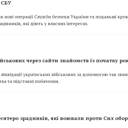
 СБУ
нові операції Служби безпеки України та подальші крок
цівників, які діють у власних інтересах.
ійськових через сайти знайомств із початку ро
 ліквідації українських військових за допомогою так зван
ва та підставні побачення.
сятеро зрадників, які воювали проти Сил обо