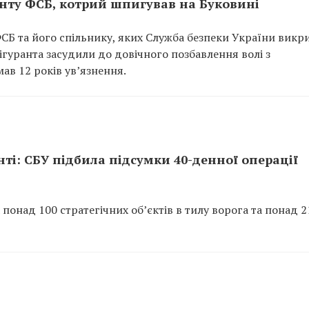
енту ФСБ, котрий шпигував на Буковині
СБ та його спільнику, яких Служба безпеки України викри
ігуранта засудили до довічного позбавлення волі з
ав 12 років ув’язнення.
онті: СБУ підбила підсумки 40-денної операції
понад 100 стратегічних об’єктів в тилу ворога та понад 21