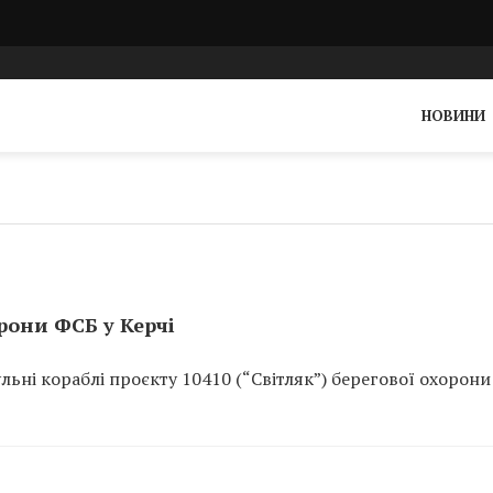
НОВИНИ
рони ФСБ у Керчі
льні кораблі проєкту 10410 (“Світляк”) берегової охорон