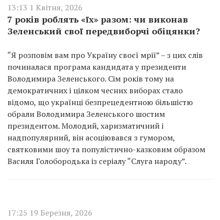
13:13 1 Квітня, 2026
7 років роблять «їх» разом: чи виконав
Зеленський свої передвиборчі обіцянки?
“Я розповім вам про Україну своєї мрії” – з цих слів
починалася програма кандидата у президенти
Володимира Зеленського. Сім років тому на
демократичних і цілком чесних виборах стало
відомо, що українці безпрецедентною більшістю
обрали Володимира Зеленського шостим
президентом. Молодий, харизматичний і
надпопулярний, він асоціювався з гумором,
святковими шоу та популістично-казковим образом
Василя Голобородька із серіалу “Слуга народу”.
17:25 19 Березня, 2026