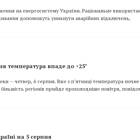
аження на енергосистему України. Раціональне використа
оживання допоможуть уникнути аварійних відключень,
пня температура впаде до +25°
еки — четвер, 6 серпня. Вже з п’ятниці температура почне
у більшість регіонів прийде прохолодніше повітря, повід
раїні на 5 серпня