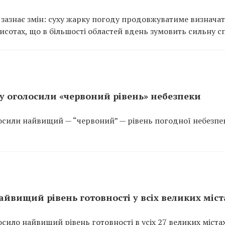
е зазнає змін: суху жарку погоду продовжуватиме визнача
исотах, що в більшості областей вдень зумовить сильну сп
ку оголосили «червоний рівень» небезпеки
лосили найвищий — “червоний” — рівень погодної небезпе
найвищий рівень готовності у всіх великих міст
осило найвищий рівень готовності в усіх 27 великих міста