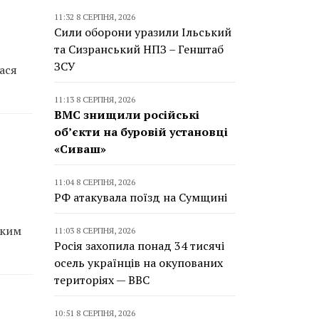
11:32 8 СЕРПНЯ, 2026
Сили оборони уразили Ільський
та Сизранський НПЗ – Генштаб
ЗСУ
лася
11:13 8 СЕРПНЯ, 2026
ВМС знищили російські
об’єкти на буровій установці
«Сиваш»
11:04 8 СЕРПНЯ, 2026
РФ атакувала поїзд на Сумщині
аким
11:03 8 СЕРПНЯ, 2026
Росія захопила понад 34 тисячі
осель українців на окупованих
територіях — BBC
10:51 8 СЕРПНЯ, 2026