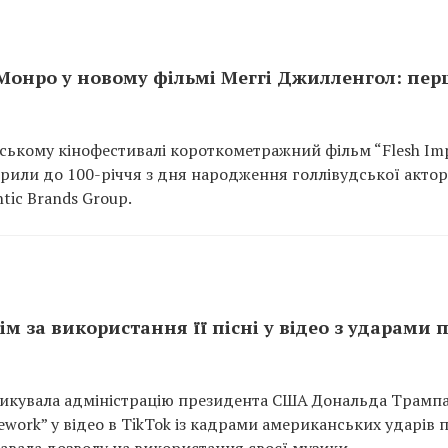
Монро у новому фільмі Меггі Джилленгол: пер
ському кінофестивалі короткометражний фільм “Flesh Imp
рили до 100-річчя з дня народження голлівудської актор
tic Brands Group.
ім за використання її пісні у відео з ударами 
тикувала адміністрацію президента США Дональда Трампа
rework” у відео в TikTok із кадрами американських ударів 