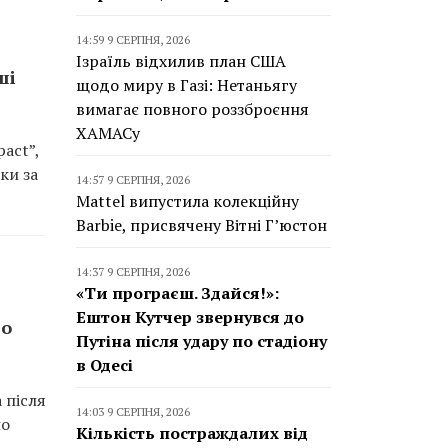
14:59 9 СЕРПНЯ, 2026
Ізраїль відхилив план США
ші
щодо миру в Газі: Нетаньягу
вимагає повного роззброєння
ХАМАСу
act”,
ки за
14:57 9 СЕРПНЯ, 2026
Mattel випустила колекційну
Barbie, присвячену Вітні Г’юстон
14:37 9 СЕРПНЯ, 2026
«Ти програєш. Здайся!»:
Ештон Кутчер звернувся до
по
Путіна після удару по стадіону
в Одесі
 після
14:03 9 СЕРПНЯ, 2026
по
Кількість постраждалих від