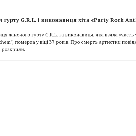
гурту G.R.L. і виконавиця хіта «Party Rock An
ця жіночого гурту G.R.L. та виконавиця, яка взяла участь 
nthem”, померла у віці 37 років. Про смерть артистки пові
е розкрили.