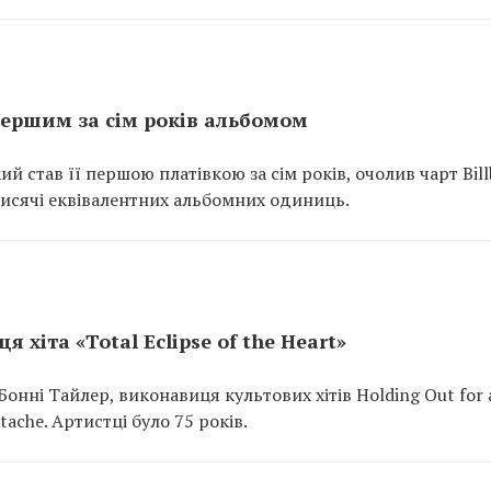
 першим за сім років альбомом
й став її першою платівкою за сім років, очолив чарт Bil
тисячі еквівалентних альбомних одиниць.
хіта «Total Eclipse of the Heart»
онні Тайлер, виконавиця культових хітів Holding Out for 
artache. Артистці було 75 років.