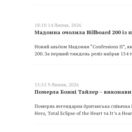
18:10 14 Липня, 2026
Мадонна очолила Billboard 200 із
Новий альбом Мадонни “Confessions II”, яки
200. За перший тиждень реліз набрав 134 
13:32 9 Липня, 2026
Померла Бонні Тайлер – виконавиця 
Померла легендарна британська співачка Б
Hero, Total Eclipse of the Heart та It’s a He