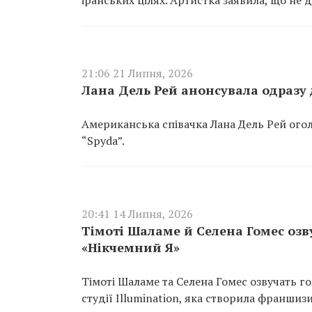
іранських цілях. Артистка заявила, що не 
21:06 21 Липня, 2026
Лана Дель Рей анонсувала одразу 
Американська співачка Лана Дель Рей оголо
“Spyda”.
20:41 14 Липня, 2026
Тімоті Шаламе й Селена Гомес озву
«Нікчемний Я»
Тімоті Шаламе та Селена Гомес озвучать го
студії Illumination, яка створила франшизи