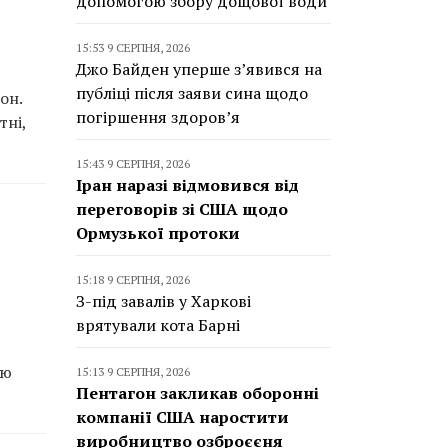
допомогою збору дощової води
15:53 9 СЕРПНЯ, 2026
Джо Байден уперше з’явився на
публіці після заяви сина щодо
он.
погіршення здоров’я
тні,
15:43 9 СЕРПНЯ, 2026
Іран наразі відмовився від
переговорів зі США щодо
Ормузької протоки
15:18 9 СЕРПНЯ, 2026
З-під завалів у Харкові
врятували кота Барні
ою
15:13 9 СЕРПНЯ, 2026
Пентагон закликав оборонні
компанії США наростити
виробництво озброєєня