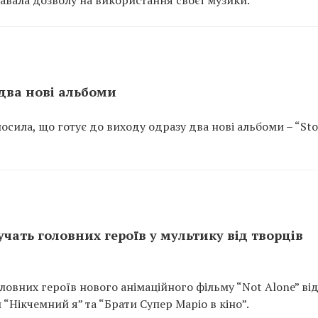
давала дозволу на використання своєї музики.
два нові альбоми
сила, що готує до виходу одразу два нові альбоми – “Stov
чать головних героїв у мультику від творців
ловних героїв нового анімаційного фільму “Not Alone” ві
 “Нікчемний я” та “Брати Супер Маріо в кіно”.