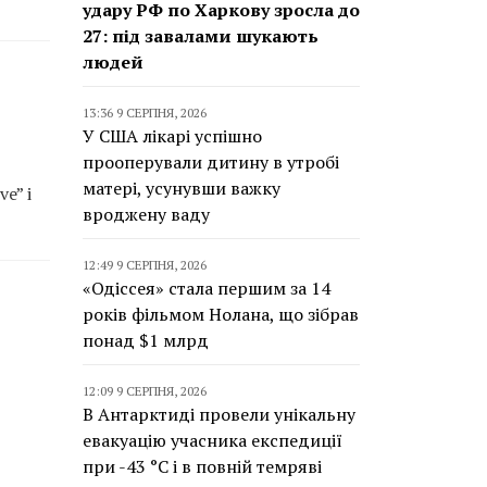
удару РФ по Харкову зросла до
27: під завалами шукають
людей
13:36 9 СЕРПНЯ, 2026
У США лікарі успішно
прооперували дитину в утробі
матері, усунувши важку
e” і
вроджену ваду
12:49 9 СЕРПНЯ, 2026
«Одіссея» стала першим за 14
років фільмом Нолана, що зібрав
понад $1 млрд
12:09 9 СЕРПНЯ, 2026
В Антарктиді провели унікальну
д
евакуацію учасника експедиції
при -43 °C і в повній темряві