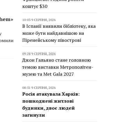
коштує $30
them»
10:03 9 СЕРПНЯ, 2026
В Іспанії виявили бібліотеку, яка
може бути найдавнішою на
у
Піренейському півострові
домили
09:28 9 СЕРПНЯ, 2026
Джон Гальяно стане головною
темою виставки Метрополітен-
музею та Met Gala 2027
08:51 9 СЕРПНЯ, 2026
Росія атакувала Харків:
пошкоджені житлові
будинки, двоє людей
загинули