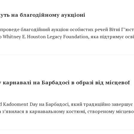
дуть на благодійному аукціоні
s проведе благодійний аукціон особистих речей Вітні Г’юст
 Whitney E. Houston Legacy Foundation, яка підтримує осві
карнавалі на Барбадосі в образі від місцевої
nd Kadooment Day на Барбадосі, який традиційно завершує
а з’явилася в карнавальному костюмі, створеному місцев