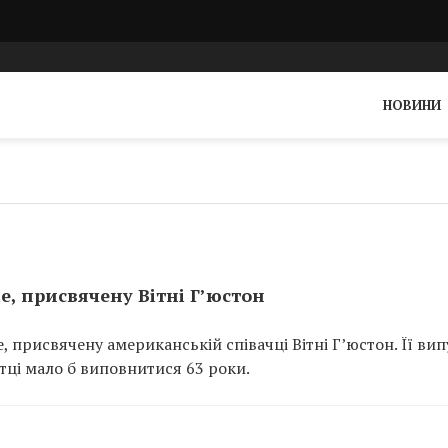
НОВИНИ
e, присвячену Вітні Г’юстон
, присвячену американській співачці Вітні Г’юстон. Її вип
тці мало б виповнитися 63 роки.