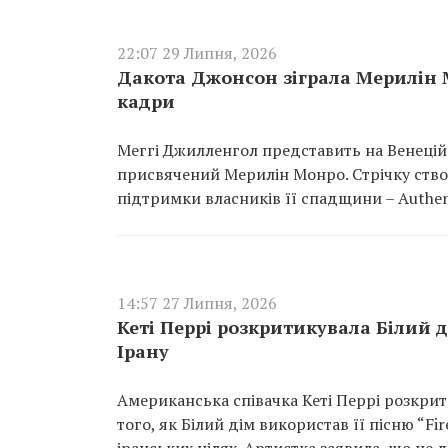
22:07 29 Липня, 2026
Дакота Джонсон зіграла Мерилін 
кадри
Меггі Джилленгол представить на Венецій
присвячений Мерилін Монро. Стрічку ство
підтримки власників її спадщини – Authen
14:57 27 Липня, 2026
Кеті Перрі розкритикувала Білий д
Ірану
Американська співачка Кеті Перрі розкри
того, як Білий дім використав її пісню “Fi