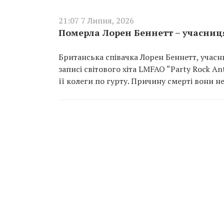
21:07 7 Липня, 2026
Померла Лорен Беннетт – учасниця 
Британська співачка Лорен Беннетт, учасни
записі світового хіта LMFAO “Party Rock A
її колеги по гурту. Причину смерті вони н