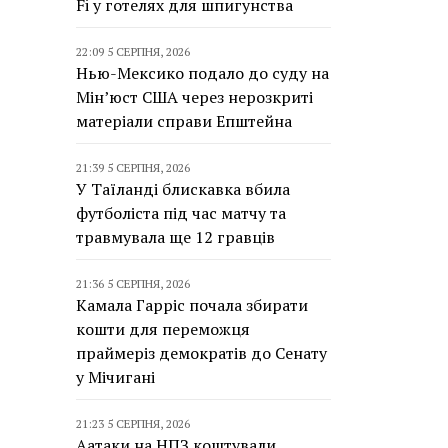
Fi у готелях для шпигунства
22:09 5 СЕРПНЯ, 2026
Нью-Мексико подало до суду на
Мін’юст США через нерозкриті
матеріали справи Епштейна
21:39 5 СЕРПНЯ, 2026
У Таїланді блискавка вбила
футболіста під час матчу та
травмувала ще 12 гравців
21:36 5 СЕРПНЯ, 2026
Камала Гарріс почала збирати
кошти для переможця
праймеріз демократів до Сенату
у Мічигані
21:23 5 СЕРПНЯ, 2026
Аатаки на НПЗ коштували