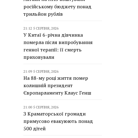
російському бюджету понад
трильйон рублів
21:12 5 СЕРПНЯ, 2026
У Китаї 6-річна дівчинка
померла після випробування
генної терапії: її смерть
приховували
21:09 5 СЕРПНЯ, 2026
На 88-му році життя помер
колишній президент
Європарламенту Клаус Генш
21:00 5 СЕРПНЯ, 2026
З Краматорської громади
примусово евакуюють понад
500 дітей