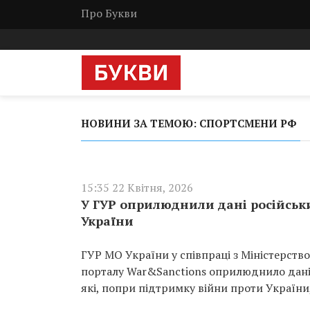
Про Букви
НОВИНИ ЗА ТЕМОЮ: СПОРТСМЕНИ РФ
15:35 22 Квітня, 2026
У ГУР оприлюднили дані російськи
України
ГУР МО України у співпраці з Міністерство
порталу War&Sanctions оприлюднило дані 
які, попри підтримку війни проти Україн