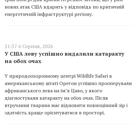
нових атак США вдарить у відповідь по критичній
енергетичній інфраструктурі регіону.
21:37 6 Серпня, 2026
У США леву успішно видалили катаракту
на обох очах
У природоохоронному центрі Wildlife Safari в
американському штаті Орегон успішно прооперували
африканського лева на ім’я Цаво, у якого
діагностували катаракту на обох очах. Після
втручання тварина має відновити повноцінний зір і
здатність краще орієнтуватися в просторі.