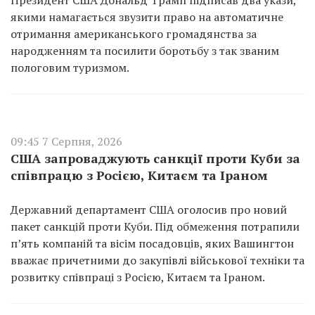
Президент США Дональд Трамп підписав два укази,
якими намагається звузити право на автоматичне
отримання американського громадянства за
народженням та посилити боротьбу з так званим
пологовим туризмом.
09:45 7 Серпня, 2026
США запроваджують санкції проти Куби за
співпрацю з Росією, Китаєм та Іраном
Державний департамент США оголосив про новий
пакет санкцій проти Куби. Під обмеження потрапили
п’ять компаній та вісім посадовців, яких Вашингтон
вважає причетними до закупівлі військової техніки та
розвитку співпраці з Росією, Китаєм та Іраном.