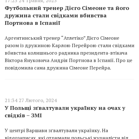
17:25 24 Травня, 2025
Футбольний тренер Дієго Сімеоне та його
дружина стали свідками вбивства
Портнова в Іспанії
Аргентинський тренер “Атлетіко” Дієго Сімеоне
разом із дружиною Карлою Перейрою стали свідками
вбивства колишнього радника президента-втікача
Віктора Януковича Андрія Портнова в Іспанії. Про це
повідомила сама дружина Сімеоне Перейра.
21:34 27 Лютого, 2024
У Польщі зґвалтували українку на очах у
свідків – ЗМІ
У центрі Варшави зґвалтували українку. На
відеозаписах, які отримали польські журналісти від