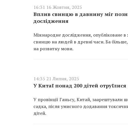
16:31 16 Жовтня, 2025
Вплив свинцю в давнину міг позн
дослідження
Міжнародне дослідження, опубліковане в 
свинцю на людей в древні часи. Ба більше,
на розвитку мови.
14:35 21 Липня, 2025
У Китаї понад 200 дітей отруїлис
У провінції Ганьсу, Китай, заарештували ш
садка, після умисного додавання токсични
дітей.