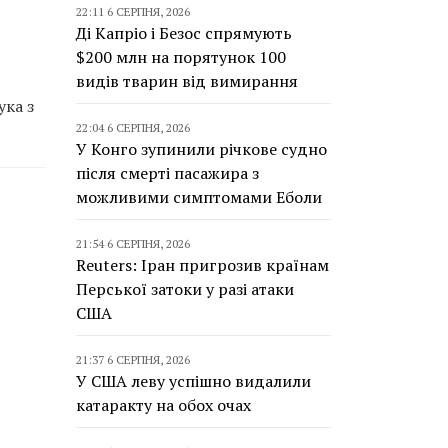
22:11 6 СЕРПНЯ, 2026
Ді Капріо і Безос спрямують
$200 млн на порятунок 100
видів тварин від вимирання
ука з
22:04 6 СЕРПНЯ, 2026
У Конго зупинили річкове судно
після смерті пасажира з
можливими симптомами Еболи
21:54 6 СЕРПНЯ, 2026
Reuters: Іран пригрозив країнам
Перської затоки у разі атаки
США
21:37 6 СЕРПНЯ, 2026
У США леву успішно видалили
катаракту на обох очах