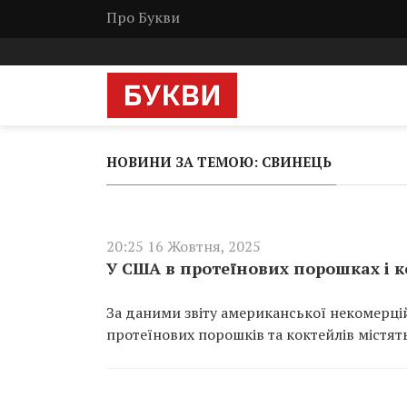
Про Букви
НОВИНИ ЗА ТЕМОЮ: СВИНЕЦЬ
20:25 16 Жовтня, 2025
У США в протеїнових порошках і 
За даними звіту американської некомерцій
протеїнових порошків та коктейлів містят