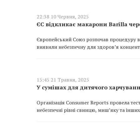
22:38 10 Червня, 2025
ЄС відкликає макарони Barilla чер
Європейський Союз розпочав процедуру від
виявили небезпечну для здоров’я концен
15:45 21 Травня, 2025
У сумішах для дитячого харчуван
Організація Consumer Reports провела тес
небезпечні рівні свинцю, миш’яку та інши