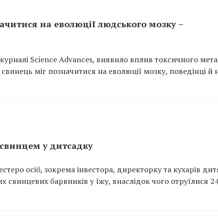
ачитися на еволюції людського мозку –
журналі Science Advances, виявило вплив токсичного мета
 свинець міг позначитися на еволюції мозку, поведінці й 
я свинцем у дитсадку
естеро осіб, зокрема інвестора, директорку та кухарів ди
х свинцевих барвників у їжу, внаслідок чого отруїлися 2