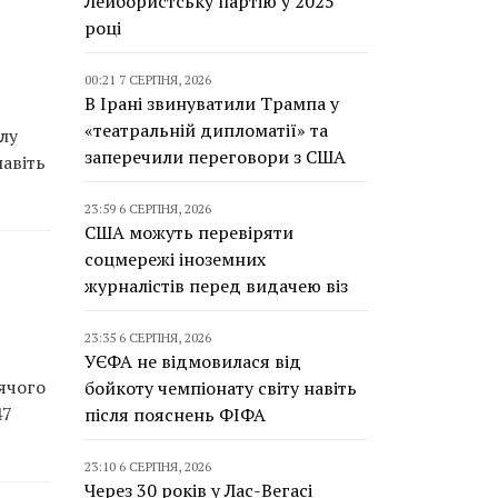
Лейбористську партію у 2025
році
00:21 7 СЕРПНЯ, 2026
В Ірані звинуватили Трампа у
«театральній дипломатії» та
лу
заперечили переговори з США
навіть
23:59 6 СЕРПНЯ, 2026
США можуть перевіряти
соцмережі іноземних
журналістів перед видачею віз
23:35 6 СЕРПНЯ, 2026
УЄФА не відмовилася від
тячого
бойкоту чемпіонату світу навіть
47
після пояснень ФІФА
23:10 6 СЕРПНЯ, 2026
Через 30 років у Лас-Вегасі