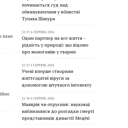
починається суд над
обвинуваченим у вбивстві
Тупака Шакура
22:57 6 СЕРПНЯ, 2026
в яких
Один партнер на все життя –
рідкість у природі: що відомо
про моногамію у тварин
22:37 6 СЕРПНЯ, 2026
Учені вперше створили
життєздатні віруси за
допомогою штучного інтелекту
ційно
22:36 6 СЕРПНЯ, 2026
Малярія чи отруєння: науковці
наблизилися до розгадки смерті
представників династії Медічі