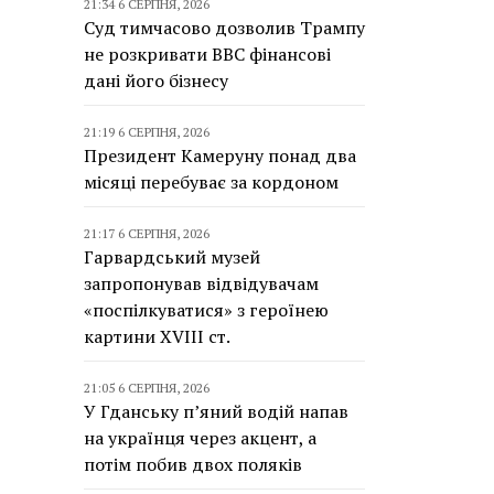
21:34 6 СЕРПНЯ, 2026
Суд тимчасово дозволив Трампу
не розкривати BBC фінансові
дані його бізнесу
21:19 6 СЕРПНЯ, 2026
Президент Камеруну понад два
місяці перебуває за кордоном
21:17 6 СЕРПНЯ, 2026
Гарвардський музей
запропонував відвідувачам
«поспілкуватися» з героїнею
картини XVIII ст.
21:05 6 СЕРПНЯ, 2026
У Гданську п’яний водій напав
на українця через акцент, а
потім побив двох поляків