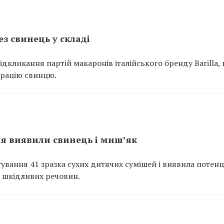
ез свинець у складі
кликання партій макаронів італійського бренду Barilla, 
трацію свинцю.
ня виявили свинець і миш’як
тування 41 зразка сухих дитячих сумішей і виявила потен
х шкідливих речовин.