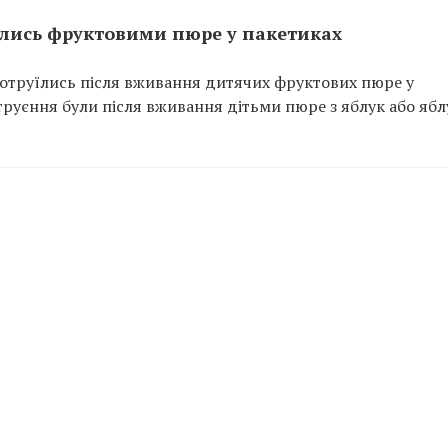
їлись фруктовими пюре у пакетиках
отруїлись після вживання дитячих фруктових пюре у
труєння були після вживання дітьми пюре з яблук або ябл