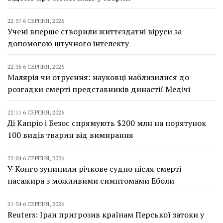
22:37 6 СЕРПНЯ, 2026
Учені вперше створили життєздатні віруси за
допомогою штучного інтелекту
22:36 6 СЕРПНЯ, 2026
Малярія чи отруєння: науковці наблизилися до
розгадки смерті представників династії Медічі
22:11 6 СЕРПНЯ, 2026
Ді Капріо і Безос спрямують $200 млн на порятунок
100 видів тварин від вимирання
22:04 6 СЕРПНЯ, 2026
У Конго зупинили річкове судно після смерті
пасажира з можливими симптомами Еболи
21:54 6 СЕРПНЯ, 2026
Reuters: Іран пригрозив країнам Перської затоки у