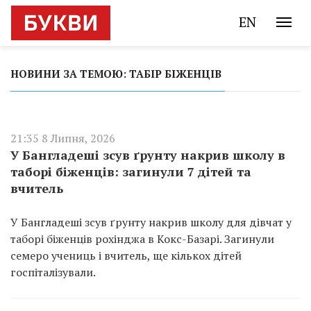
EN
НОВИНИ ЗА ТЕМОЮ: ТАБІР БІЖЕНЦІВ
21:35 8 Липня, 2026
У Бангладеші зсув ґрунту накрив школу в
таборі біженців: загинули 7 дітей та
вчитель
У Бангладеші зсув ґрунту накрив школу для дівчат у
таборі біженців рохінджа в Кокс-Базарі. Загинули
семеро учениць і вчитель, ще кількох дітей
госпіталізували.