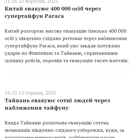
21:26 22 Вересня, 2025
Китай евакуює 400 000 осіб через
супертайфун Рагаса
Китай розгортає масову евакуацію близько 400 000
осіб у південно-східних регіонах через наближення
супертайфуну Рагаса, який уже завдав потужних
ударів по Філіппінах та Тайваню, спричинивши
зупинку рейсів, поромів та евакуацію тисяч жителів.
16:13 12 Серпня, 2025
Тайвань евакуює сотні людей через
наближення тайфуну
Влада Тайваню розпочала евакуацію сотень
мешканців південно-східного узбережжя, куди, за
прогнозами метеорологів, найближчим часом