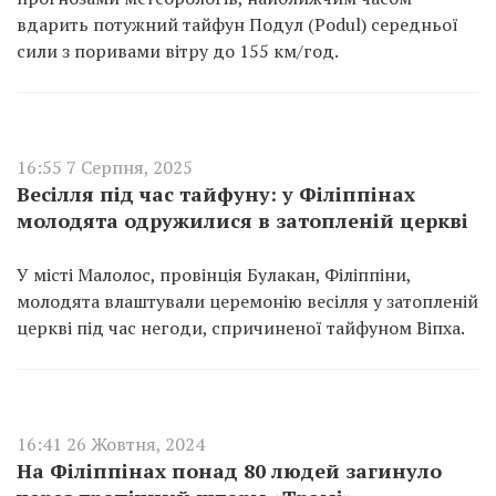
вдарить потужний тайфун Подул (Podul) середньої
сили з поривами вітру до 155 км/год.
16:55 7 Серпня, 2025
Весілля під час тайфуну: у Філіппінах
молодята одружилися в затопленій церкві
У місті Малолос, провінція Булакан, Філіппіни,
молодята влаштували церемонію весілля у затопленій
церкві під час негоди, спричиненої тайфуном Віпха.
16:41 26 Жовтня, 2024
На Філіппінах понад 80 людей загинуло