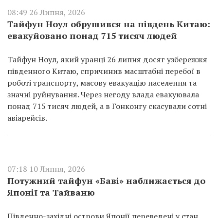
08:49 26 Липня, 2026
Тайфун Ноул обрушився на південь Китаю:
евакуйовано понад 715 тисяч людей
Тайфун Ноул, який уранці 26 липня досяг узбережжя
південного Китаю, спричинив масштабні перебої в
роботі транспорту, масову евакуацію населення та
значні руйнування. Через негоду влада евакуювала
понад 715 тисяч людей, а в Гонконгу скасували сотні
авіарейсів.
07:18 10 Липня, 2026
Потужний тайфун «Баві» наближається до
Японії та Тайваню
Південно-західні острови Японії переведені у стан