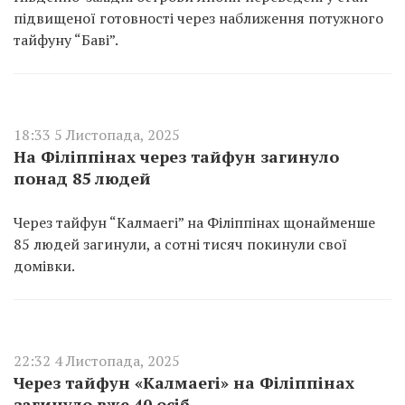
підвищеної готовності через наближення потужного
тайфуну “Баві”.
18:33 5 Листопада, 2025
На Філіппінах через тайфун загинуло
понад 85 людей
Через тайфун “Калмаегі” на Філіппінах щонайменше
85 людей загинули, а сотні тисяч покинули свої
домівки.
22:32 4 Листопада, 2025
Через тайфун «Калмаегі» на Філіппінах
загинуло вже 40 осіб