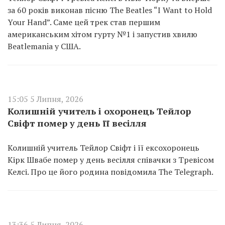
за 60 років виконав пісню The Beatles “I Want to Hold
Your Hand”. Саме цей трек став першим
американським хітом гурту №1 і запустив хвилю
Beatlemania у США.
15:05 5 Липня, 2026
Колишній учитель і охоронець Тейлор
Свіфт помер у день її весілля
Колишній учитель Тейлор Свіфт і її ексохоронець
Кірк Швабе помер у день весілля співачки з Тревісом
Келсі. Про це його родина повідомила The Telegraph.
13:36 5 Липня, 2026