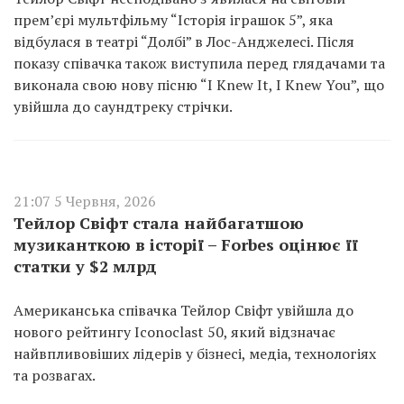
прем’єрі мультфільму “Історія іграшок 5”, яка
відбулася в театрі “Долбі” в Лос-Анджелесі. Після
показу співачка також виступила перед глядачами та
виконала свою нову пісню “I Knew It, I Knew You”, що
увійшла до саундтреку стрічки.
21:07 5 Червня, 2026
Тейлор Свіфт стала найбагатшою
музиканткою в історії – Forbes оцінює її
статки у $2 млрд
Американська співачка Тейлор Свіфт увійшла до
нового рейтингу Iconoclast 50, який відзначає
найвпливовіших лідерів у бізнесі, медіа, технологіях
та розвагах.