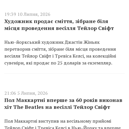
19:39 10 Липня, 2026
Художник продає сміття, зібране біля
місця проведення весілля Тейлор Свіфт
Нью-йоркський художник Джастін Жіньяк
перетворив сміття, зібране біля місця проведення
весілля Тейлор Свіфт і Тревіса Келсі, на колекційні
сувеніри, які продає по 25 доларів за екземпляр.
21:06 5 Липня, 2026
Пол Маккартні вперше за 60 років виконав
хіт The Beatles на весіллі Тейлор Свіфт
Пол Маккартні виступив на весільному прийомі
Тейлор Свіфт і Тревіса Келсі в Нью-Йорку та вперше