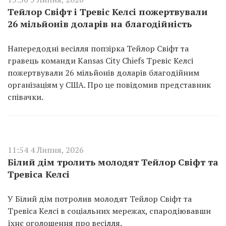
Тейлор Свіфт і Тревіс Келсі пожертвували
26 мільйонів доларів на благодійність
Напередодні весілля попзірка Тейлор Свіфт та
гравець команди Kansas City Chiefs Тревіс Келсі
пожертвували 26 мільйонів доларів благодійним
організаціям у США. Про це повідомив представник
співачки.
11:54 4 Липня, 2026
Білий дім тролить молодят Тейлор Свіфт та
Тревіса Келсі
У Білий дім потролив молодят Тейлор Свіфт та
Тревіса Келсі в соціальних мережах, спародіювавши
їхнє оголошення про весілля.