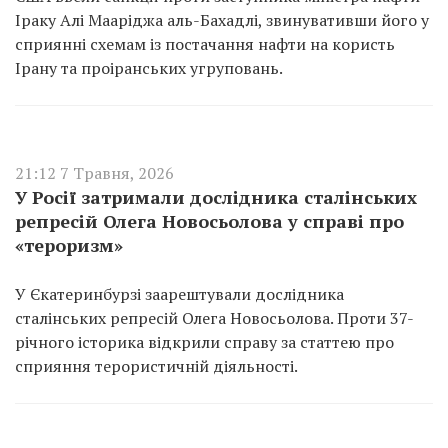
Іраку Алі Мааріджа аль-Бахадлі, звинувативши його у
сприянні схемам із постачання нафти на користь
Ірану та проіранських угруповань.
21:12 7 Травня, 2026
У Росії затримали дослідника сталінських
репресій Олега Новосьолова у справі про
«тероризм»
У Єкатеринбурзі заарештували дослідника
сталінських репресій Олега Новосьолова. Проти 37-
річного історика відкрили справу за статтею про
сприяння терористичній діяльності.