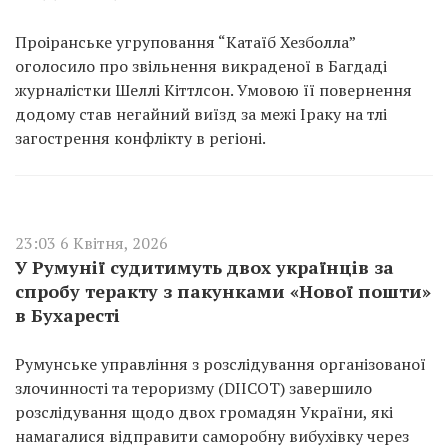
Проіранське угруповання “Катаїб Хезболла”
оголосило про звільнення викраденої в Багдаді
журналістки Шеллі Кіттлсон. Умовою її повернення
додому став негайний виїзд за межі Іраку на тлі
загострення конфлікту в регіоні.
23:03 6 Квітня, 2026
У Румунії судитимуть двох українців за
спробу теракту з пакунками «Нової пошти»
в Бухаресті
Румунське управління з розслідування організованої
злочинності та тероризму (DIICOT) завершило
розслідування щодо двох громадян України, які
намагалися відправити саморобну вибухівку через