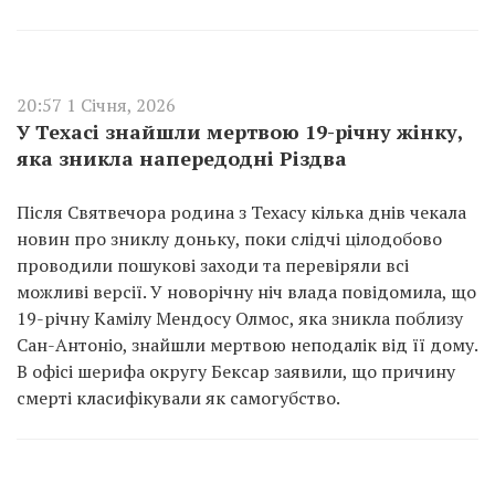
20:57 1 Січня, 2026
У Техасі знайшли мертвою 19-річну жінку,
яка зникла напередодні Різдва
Після Святвечора родина з Техасу кілька днів чекала
новин про зниклу доньку, поки слідчі цілодобово
проводили пошукові заходи та перевіряли всі
можливі версії. У новорічну ніч влада повідомила, що
19-річну Камілу Мендосу Олмос, яка зникла поблизу
Сан-Антоніо, знайшли мертвою неподалік від її дому.
В офісі шерифа округу Бексар заявили, що причину
смерті класифікували як самогубство.