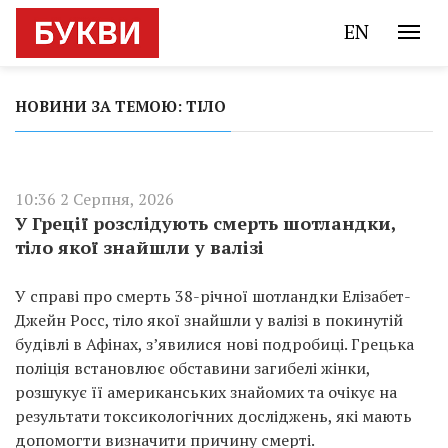
EN
НОВИНИ ЗА ТЕМОЮ: ТІЛО
10:36 2 Серпня, 2026
У Греції розслідують смерть шотландки,
тіло якої знайшли у валізі
У справі про смерть 38-річної шотландки Елізабет-
Джейн Росс, тіло якої знайшли у валізі в покинутій
будівлі в Афінах, з’явилися нові подробиці. Грецька
поліція встановлює обставини загибелі жінки,
розшукує її американських знайомих та очікує на
результати токсикологічних досліджень, які мають
допомогти визначити причину смерті.