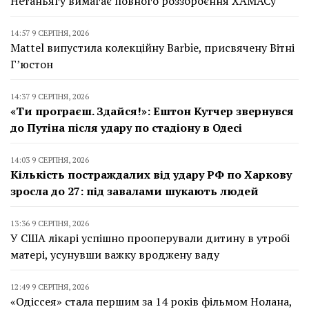
Нетаньягу вимагає повного роззброєння ХАМАСу
14:57 9 СЕРПНЯ, 2026
Mattel випустила колекційну Barbie, присвячену Вітні
Г’юстон
14:37 9 СЕРПНЯ, 2026
«Ти програєш. Здайся!»: Ештон Кутчер звернувся
до Путіна після удару по стадіону в Одесі
14:03 9 СЕРПНЯ, 2026
Кількість постраждалих від удару РФ по Харкову
зросла до 27: під завалами шукають людей
13:36 9 СЕРПНЯ, 2026
У США лікарі успішно прооперували дитину в утробі
матері, усунувши важку вроджену ваду
12:49 9 СЕРПНЯ, 2026
«Одіссея» стала першим за 14 років фільмом Нолана,