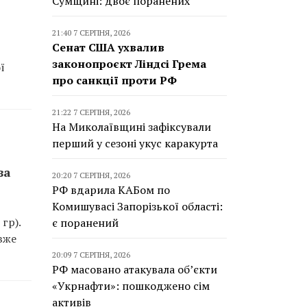
Сумщині: двоє поранених
21:40 7 СЕРПНЯ, 2026
Сенат США ухвалив
законопроєкт Ліндсі Грема
ї
про санкції проти РФ
21:22 7 СЕРПНЯ, 2026
На Миколаївщині зафіксували
перший у сезоні укус каракурта
за
20:20 7 СЕРПНЯ, 2026
РФ вдарила КАБом по
Комишувасі Запорізької області:
гр).
є поранений
вже
20:09 7 СЕРПНЯ, 2026
РФ масовано атакувала об’єкти
«Укрнафти»: пошкоджено сім
активів