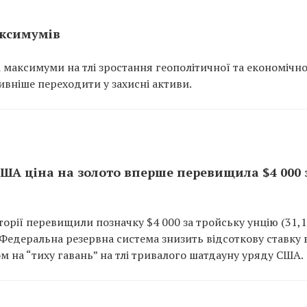
аксимумів
і максимуми на тлі зростання геополітичної та економічно
ивніше переходити у захисні активи.
 США ціна на золото вперше перевищила $4 000 
торії перевищили позначку $4 000 за тройську унцію (31,1 
 Федеральна резервна система знизить відсоткову ставку 
м на “тиху гавань” на тлі тривалого шатдауну уряду США.