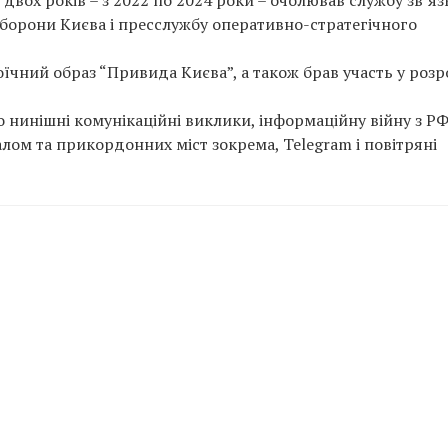
двох років – з 2022 по 2024 роки – очолював службу зв’язк
оборони Києва і пресслужбу оперативно-стратегічного
роїчний образ “Привида Києва”, а також брав участь у розр
 нинішні комунікаційні виклики, інформаційну війну з РФ
алом та прикордонних міст зокрема, Telegram і повітряні