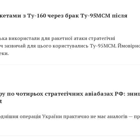
акетами з Ту-160 через брак Ту-95МСМ після
ська використали для ракетної атаки стратегічні
ч зазвичай для цього користувались Ту-95МСМ. Ймовірно
еки.
ру по чотирьох стратегічних авіабазах РФ: зн
t
однішня операція України практично не має аналогів — пр