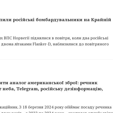
опили російські бомбардувальники на Крайній
х ВПС Норвегії піднялися в повітря, коли два російські
двома літаками Flanker-D, наблизилися до повітряного
ити аналог американської зброї: речник
 неба, Telegram, російську дезінформацію,
каційник. З 18 березня 2024 року обіймає посаду речника