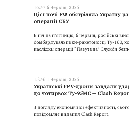
16:37 6 Червня, 2025
Цієї ночі РФ обстріляла Україну р
операції СБУ
В ніч на п’ятницю, 6 червня, російські вій
бомбардувальники-ракетоносці Ту-160, хо
наслідки операції “Павутина” Служби безп
15:36 1 Червня, 2025
Українські FPV-дрони завдали уда
до чотирьох Ту-95МС — Clash Repor
З погляду економічної ефективності, сьог
повідомляє видання Clash Report.