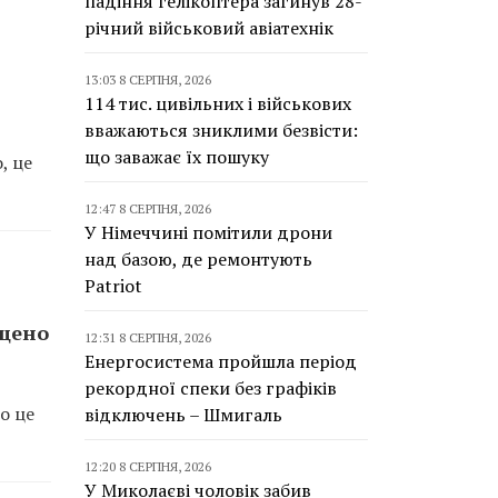
падіння гелікоптера загинув 28-
річний військовий авіатехнік
13:03 8 СЕРПНЯ, 2026
114 тис. цивільних і військових
вважаються зниклими безвісти:
що заважає їх пошуку
, це
12:47 8 СЕРПНЯ, 2026
У Німеччині помітили дрони
над базою, де ремонтують
Patriot
ищено
12:31 8 СЕРПНЯ, 2026
Енергосистема пройшла період
рекордної спеки без графіків
о це
відключень – Шмигаль
12:20 8 СЕРПНЯ, 2026
У Миколаєві чоловік забив