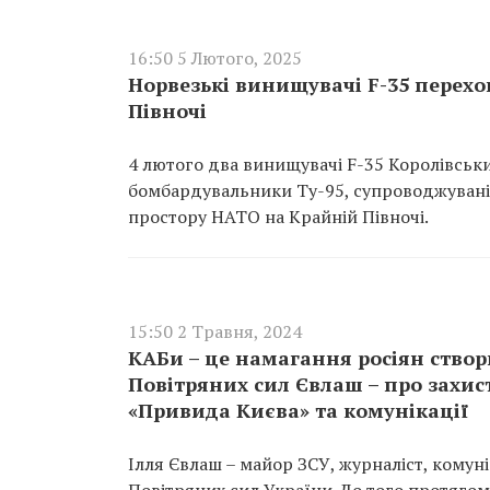
16:50 5 Лютого, 2025
Норвезькі винищувачі F-35 перех
Півночі
4 лютого два винищувачі F-35 Королівськи
бомбардувальники Ту-95, супроводжувані 
простору НАТО на Крайній Півночі.
15:50 2 Травня, 2024
КАБи – це намагання росіян створ
Повітряних сил Євлаш – про захист
«Привида Києва» та комунікації
Ілля Євлаш – майор ЗСУ, журналіст, комуні