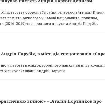
анував пам’ять Андрія Парубія дописом
 Міністерства оборони України генерал-лейтенант Кирил
ав пам’ять загиблого у Львові націоналіста, політика,
и (2016-2019) та народного депутата Андрія Парубія.
 Андрія Парубія, в місті діє спецоперація «Сир
 що у Львові внаслідок збройного нападу загинув колишн
т кількох скликань Андрій Парубій.
ористичною війною» – Віталій Портников про