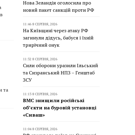
Нова Зеландія оголосила про
а
новий пакет санкцій проти РФ
ав
11:46 8 СЕРПНЯ, 2026
На Київщині через атаку РФ
загинули дідусь, бабуся і їхній
трирічний онук
11:32 8 СЕРПНЯ, 2026
Сили оборони уразили Ільський
та Сизранський НПЗ – Генштаб
ЗСУ
и та
11:13 8 СЕРПНЯ, 2026
ВМС знищили російські
об’єкти на буровій установці
«Сиваш»
11:04 8 СЕРПНЯ, 2026