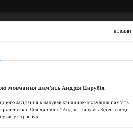
НОВИНИ
ю мовчання памʼять Андрія Парубія
арного засідання вшанував хвилиною мовчання памʼять
вропейської Солідарності” Андрія Парубія. Відео з події
ває у Страсбурзі.