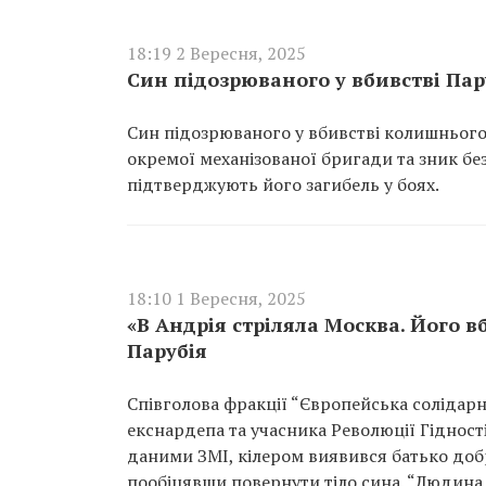
18:19 2 Вересня, 2025
Син підозрюваного у вбивстві Пар
Син підозрюваного у вбивстві колишнього 
окремої механізованої бригади та зник бе
підтверджують його загибель у боях.
18:10 1 Вересня, 2025
«В Андрія стріляла Москва. Його в
Парубія
Співголова фракції “Європейська солідарн
екснардепа та учасника Революції Гідності
даними ЗМІ, кілером виявився батько добр
пообіцявши повернути тіло сина. “Людина 