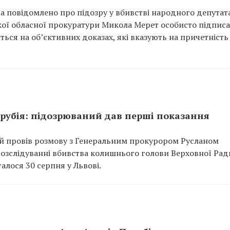
 повідомлено про підозру у вбивстві народного депутат
ької обласної прокуратури Микола Мерет особисто підпис
ться на об’єктивних доказах, які вказують на причетність
арубія: підозрюваний дав перші показання
 провів розмову з Генеральним прокурором Русланом
розслідуванні вбивства колишнього голови Верховної Рад
алося 30 серпня у Львові.