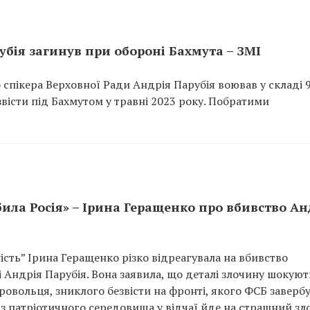
убія загинув при обороні Бахмута – ЗМІ
спікера Верховної Ради Андрія Парубія воював у складі 9
звісти під Бахмутом у травні 2023 року. Побратими
била Росія» – Ірина Геращенко про вбивство Ан
ість” Ірина Геращенко різко відреагувала на вбивство
 Андрія Парубія. Вона заявила, що деталі злочину шокують
овольця, зниклого безвісти на фронті, якого ФСБ завербу
з патріотичного середовища у відчаї йде на страшний зл