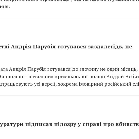
иня.
ві Андрія Парубія готувався заздалегідь, не
та Андрія Парубія готувався до злочину не один місяць,
ацполіції – начальник кримінальної поліції Андрій Нєбит
працьовують усі версії, зокрема імовірний російський слі
уратури підписав підозру у справі про вбивст