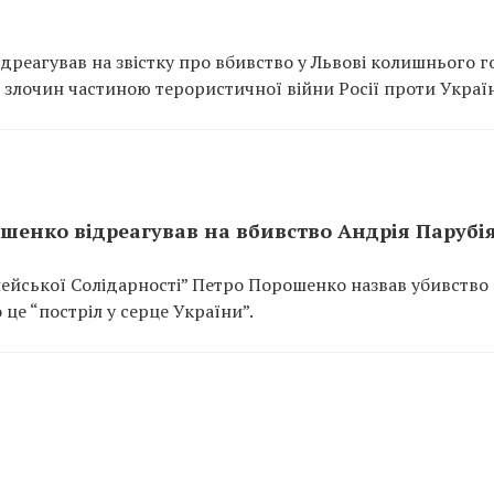
ідреагував на звістку про вбивство у Львові колишнього 
в злочин частиною терористичної війни Росії проти Украї
ошенко відреагував на вбивство Андрія Парубі
пейської Солідарності” Петро Порошенко назвав убивство
 це “постріл у серце України”.