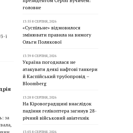
президентом Сербії Вучичем:
головне
13:55 8 СЕРПНЯ, 2026
«Суспільне» відмовилося
змінювати правила на вимогу
3-ї
Ольги Полякової
13:39 8 СЕРПНЯ, 2026
Україна погодилася не
атакувати деякі нафтові танкери
й Каспійський трубопровід –
Bloomberg
дрія
13:28 8 СЕРПНЯ, 2026
На Кіровоградщині внаслідок
падіння гелікоптера загинув 28-
: за
річний військовий авіатехнік
вала,
очин,
13:03 8 СЕРПНЯ, 2026