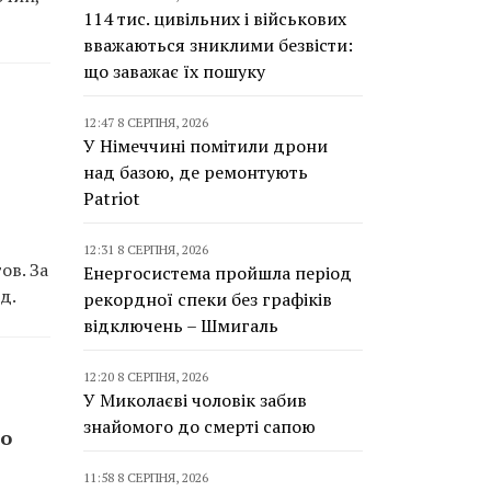
114 тис. цивільних і військових
вважаються зниклими безвісти:
що заважає їх пошуку
12:47 8 СЕРПНЯ, 2026
У Німеччині помітили дрони
над базою, де ремонтують
Patriot
12:31 8 СЕРПНЯ, 2026
ов. За
Енергосистема пройшла період
д.
рекордної спеки без графіків
відключень – Шмигаль
12:20 8 СЕРПНЯ, 2026
У Миколаєві чоловік забив
знайомого до смерті сапою
во
11:58 8 СЕРПНЯ, 2026