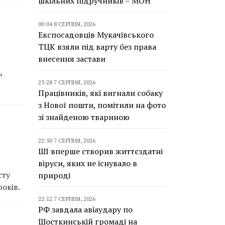
шкільних підручників – МОН
00:04 8 СЕРПНЯ, 2026
Експосадовців Мукачівського
ТЦК взяли під варту без права
внесення застави
ь
23:28 7 СЕРПНЯ, 2026
Працівників, які вигнали собаку
з Нової пошти, помітили на фото
зі знайденою твариною
22:50 7 СЕРПНЯ, 2026
ШІ вперше створив життєздатні
віруси, яких не існувало в
сту
природі
оків.
22:12 7 СЕРПНЯ, 2026
РФ завдала авіаудару по
Шосткинській громаді на