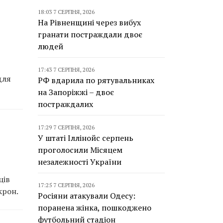
18:03 7 СЕРПНЯ, 2026
На Рівненщині через вибух
гранати постраждали двоє
людей
17:43 7 СЕРПНЯ, 2026
для
РФ вдарила по рятувальниках
на Запоріжжі – двоє
постраждалих
17:29 7 СЕРПНЯ, 2026
У штаті Іллінойс серпень
проголосили Місяцем
незалежності України
ців
17:25 7 СЕРПНЯ, 2026
крон.
Росіяни атакували Одесу:
поранена жінка, пошкоджено
футбольний стадіон