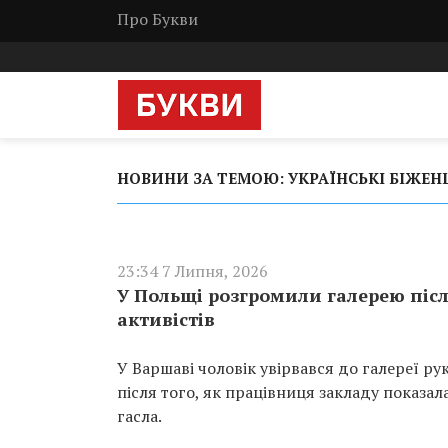
Про Букви
НОВИНИ ЗА ТЕМОЮ: УКРАЇНСЬКІ БІЖЕН
23:34 7 Липня, 2026
У Польщі розгромили галерею піс
активістів
У Варшаві чоловік увірвався до галереї ру
після того, як працівниця закладу показа
гасла.