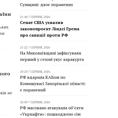
Сумщині: двоє поранених
раїни
21:40 7 СЕРПНЯ, 2026
Сенат США ухвалив
ьких
законопроєкт Ліндсі Грема
ючи
про санкції проти РФ
21:22 7 СЕРПНЯ, 2026
На Миколаївщині зафіксували
перший у сезоні укус каракурта
20:20 7 СЕРПНЯ, 2026
ного
РФ вдарила КАБом по
Комишувасі Запорізької області:
є поранений
ків не
20:09 7 СЕРПНЯ, 2026
РФ масовано атакувала об’єкти
«Укрнафти»: пошкоджено сім