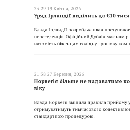
23:29 19 Квітня, 2026
Уряд Ірландії виділить до €10 тис
Влада Ірландії розробляє план поступов
переселенців. Офіційний Дублін має намі
натомість біженцям солідну грошову комп
21:38 27 Березня, 2026
Норвегія більше не надаватиме ко
віку
Влада Норвегії змінила правила прийому ук
отримуватимуть тимчасового колективного
стандартною процедурою.