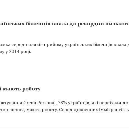
їнських біженців впала до рекордно низьког
имка серед поляків прийому українських біженців впала 
у у 2014 році.
і мають роботу
штування Gremi Personal, 78% українців, які переїхали до
торгнення, мають роботу. Серед довоєнних іммігрантів т