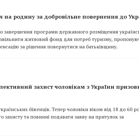
яч на родину за добровільне повернення до Ук
ого завершення програми державного розміщення українс
р звільнити житловий фонд для потреб туризму, пропону
енсацію за рішення повернутися на батьківщину.
лективний захист чоловікам з України призов
раїнських біженців. Тепер чоловіки віком від 18 до 60 ро
 захисту та повинні подавати заяву на притулок за