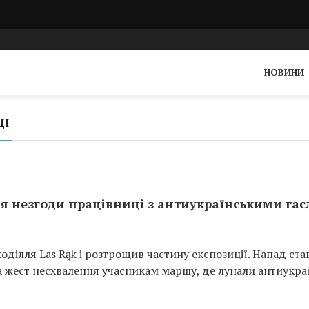
НОВИНИ
ЦІ
ля незгоди працівниці з антиукраїнськими га
коділля Las Rąk і розтрощив частину експозиції. Напад ста
ла жест несхвалення учасникам маршу, де лунали антиукра