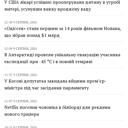
У США лікарі успішно прооперували дитину в утробі
матері, усунувши важку вроджену ваду
12:49 9 СЕРПНЯ, 2026
«Одіссея» стала першим за 14 років фільмом Нолана,
що зібрав понад $1 млрд
12:09 9 СЕРПНЯ, 2026
В Антарктиді провели унікальну евакуацію учасника
експедиції при -43 °C і в повній темряві
11:37 9 СЕРПНЯ, 2026
У Косові депутатка закидала яйцями прем’єр-
міністра під час засідання парламенту
11:07 9 СЕРПНЯ, 2026
Netflix поселив чоловіка в білборді для реклами
нового трилера
10:51 9 СЕРПНЯ, 2026