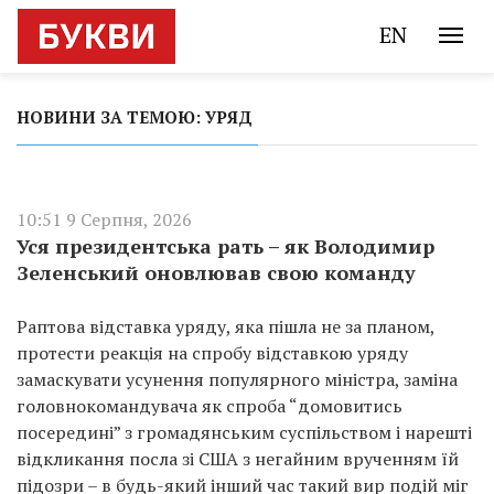
EN
НОВИНИ ЗА ТЕМОЮ: УРЯД
10:51 9 Серпня, 2026
Уся президентська рать – як Володимир
Зеленський оновлював свою команду
Раптова відставка уряду, яка пішла не за планом,
протести реакція на спробу відставкою уряду
замаскувати усунення популярного міністра, заміна
головнокомандувача як спроба “домовитись
посередині” з громадянським суспільством і нарешті
відкликання посла зі США з негайним врученням їй
підозри – в будь-який інший час такий вир подій міг