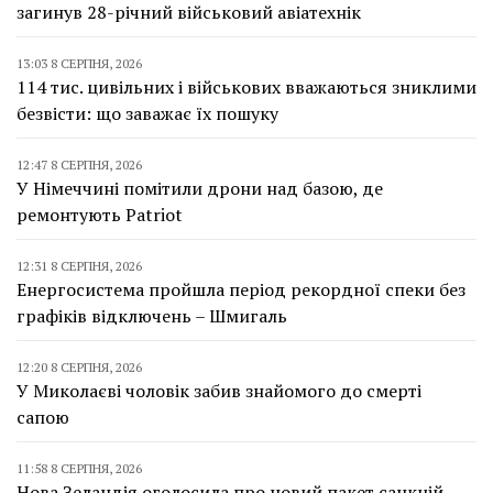
загинув 28-річний військовий авіатехнік
13:03 8 СЕРПНЯ, 2026
114 тис. цивільних і військових вважаються зниклими
безвісти: що заважає їх пошуку
12:47 8 СЕРПНЯ, 2026
У Німеччині помітили дрони над базою, де
ремонтують Patriot
12:31 8 СЕРПНЯ, 2026
Енергосистема пройшла період рекордної спеки без
графіків відключень – Шмигаль
12:20 8 СЕРПНЯ, 2026
У Миколаєві чоловік забив знайомого до смерті
сапою
11:58 8 СЕРПНЯ, 2026
Нова Зеландія оголосила про новий пакет санкцій