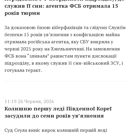
служив її син: агентка ФСБ отримала 15
років тюрми
За доказовою базою кіберфахівців та слідчих Служби
безпеки 15 років ув’язнення з конфіскацією майна
отримала російська агентка, яку СБУ викрила у
червні 2025 року на Хмельниччині. На замовлення
ФСБ вона “зливала” рашистам пункти дислокації
підрозділу, в якому служив її син-військовий ЗСУ, і
готувала теракт.
11:19 26 Червня, 2026
Колишню першу леді Південної Кореї
засудили до семи років ув’язнення
Суд Сеула виніс вирок колишній першій леді