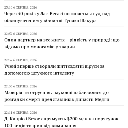
23:10 6 СЕРПНЯ, 2026
Через 30 років у Лас-Вегасі починається суд над
обвинуваченим у вбивстві Тупака Шакура
22:57 6 СЕРПНЯ, 2026
Один партнер на все життя – рідкість у природі: що
відомо про моногамію у тварин
22:37 6 СЕРПНЯ, 2026
Учені вперше створили життєздатні віруси за
допомогою штучного інтелекту
22:36 6 СЕРПНЯ, 2026
Малярія чи отруєння: науковці наблизилися до
розгадки смерті представників династії Медічі
22:11 6 СЕРПНЯ, 2026
Ді Капріо і Безос спрямують $200 млн на порятунок
100 видів тварин від вимирання