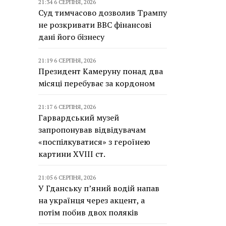
21:34 6 СЕРПНЯ, 2026
Суд тимчасово дозволив Трампу
не розкривати BBC фінансові
дані його бізнесу
21:19 6 СЕРПНЯ, 2026
Президент Камеруну понад два
місяці перебуває за кордоном
21:17 6 СЕРПНЯ, 2026
Гарвардський музей
запропонував відвідувачам
«поспілкуватися» з героїнею
картини XVIII ст.
21:05 6 СЕРПНЯ, 2026
У Гданську п’яний водій напав
на українця через акцент, а
потім побив двох поляків