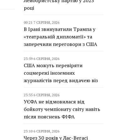
Лейбористську партію у 2025
році
00:21 7 СЕРПНЯ, 2026
В Ірані звинуватили Трампа у
«театральній дипломатії» та
заперечили переговори з США
23:59 6 СЕРПНЯ, 2026
США можуть перевіряти
соцмережі іноземних
журналістів перед видачею віз
23:35 6 СЕРПНЯ, 2026
УЄФА не відмовилася від
бойкоту чемпіонату світу навіть
після пояснень ФІФА
23:10 6 СЕРПНЯ, 2026
Через 30 років у Лас-Вегасі