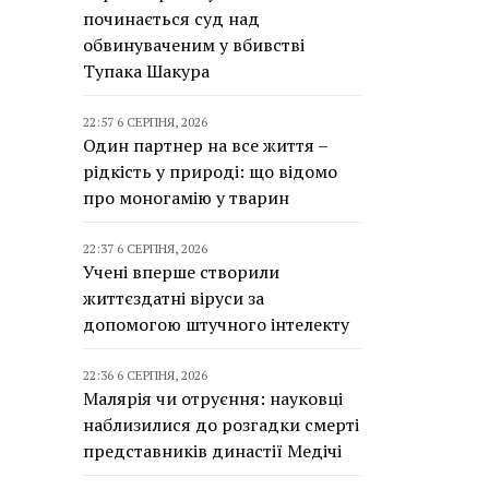
починається суд над
обвинуваченим у вбивстві
Тупака Шакура
22:57 6 СЕРПНЯ, 2026
Один партнер на все життя –
рідкість у природі: що відомо
про моногамію у тварин
22:37 6 СЕРПНЯ, 2026
Учені вперше створили
життєздатні віруси за
допомогою штучного інтелекту
22:36 6 СЕРПНЯ, 2026
Малярія чи отруєння: науковці
наблизилися до розгадки смерті
представників династії Медічі