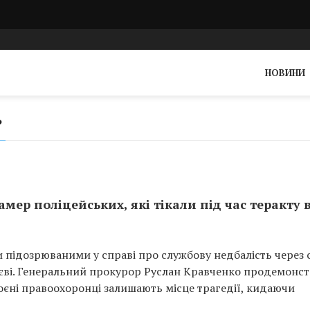
НОВИНИ
Р
амер поліцейських, які тікали під час теракту 
и підозрюваними у справі про службову недбалість через
Києві. Генеральний прокурор Руслан Кравченко продемонс
роєні правоохоронці залишають місце трагедії, кидаючи