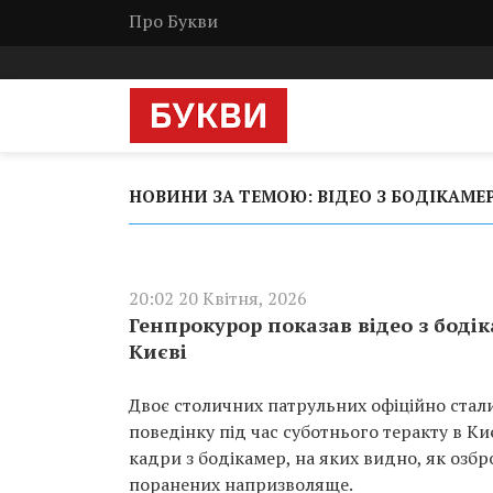
Про Букви
НОВИНИ ЗА ТЕМОЮ: ВІДЕО З БОДІКАМЕ
20:02 20 Квітня, 2026
Генпрокурор показав відео з бодік
Києві
Двоє столичних патрульних офіційно стал
поведінку під час суботнього теракту в 
кадри з бодікамер, на яких видно, як озб
поранених напризволяще.