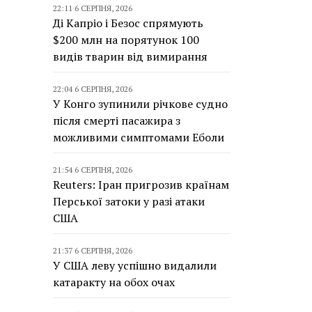
22:11 6 СЕРПНЯ, 2026
Ді Капріо і Безос спрямують
$200 млн на порятунок 100
видів тварин від вимирання
22:04 6 СЕРПНЯ, 2026
У Конго зупинили річкове судно
після смерті пасажира з
можливими симптомами Еболи
21:54 6 СЕРПНЯ, 2026
Reuters: Іран пригрозив країнам
Перської затоки у разі атаки
США
21:37 6 СЕРПНЯ, 2026
У США леву успішно видалили
катаракту на обох очах