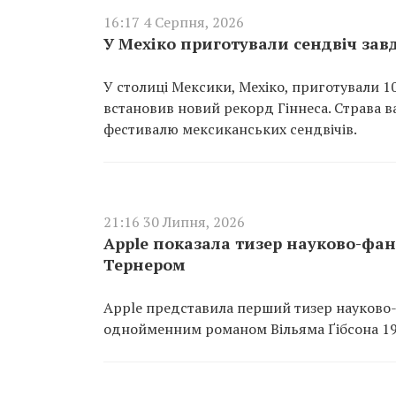
16:17 4 Серпня, 2026
У Мехіко приготували сендвіч зав
У столиці Мексики, Мехіко, приготували 
встановив новий рекорд Гіннеса. Страва в
фестивалю мексиканських сендвічів.
21:16 30 Липня, 2026
Apple показала тизер науково-фан
Тернером
Apple представила перший тизер науково-
однойменним романом Вільяма Ґібсона 198