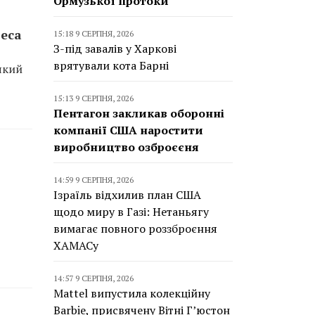
Ормузької протоки
неса
15:18 9 СЕРПНЯ, 2026
З-під завалів у Харкові
врятували кота Барні
який
15:13 9 СЕРПНЯ, 2026
Пентагон закликав оборонні
компанії США наростити
виробництво озброєєня
14:59 9 СЕРПНЯ, 2026
Ізраїль відхилив план США
щодо миру в Газі: Нетаньягу
вимагає повного роззброєння
ХАМАСу
14:57 9 СЕРПНЯ, 2026
Mattel випустила колекційну
Barbie, присвячену Вітні Г’юстон