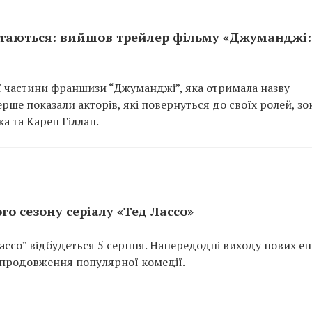
ртаються: вийшов трейлер фільму «Джуманджі:
ї частини франшизи “Джуманджі”, яка отримала назву
рше показали акторів, які повернуться до своїх ролей, з
а та Карен Гіллан.
го сезону серіалу «Тед Лассо»
ассо” відбудеться 5 серпня. Напередодні виходу нових еп
продовження популярної комедії.