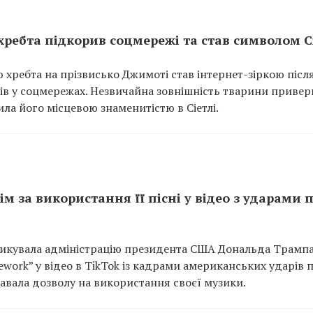
хребта підкорив соцмережі та став символом С
хребта на прізвисько Джимоті став інтернет-зіркою після
дів у соцмережах. Незвичайна зовнішність тварини привер
ила його місцевою знаменитістю в Сіетлі.
ім за використання її пісні у відео з ударами 
тикувала адміністрацію президента США Дональда Трампа
rework” у відео в TikTok із кадрами американських ударів 
давала дозволу на використання своєї музики.