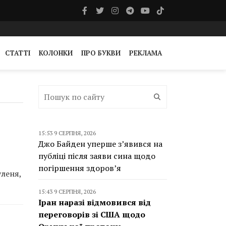
СТАТТІ
КОЛОНКИ
ПРО БУКВИ
РЕКЛАМА
15:53 9 СЕРПНЯ, 2026
Джо Байден уперше з’явився на
публіці після заяви сина щодо
погіршення здоров’я
уленя,
15:43 9 СЕРПНЯ, 2026
Іран наразі відмовився від
переговорів зі США щодо