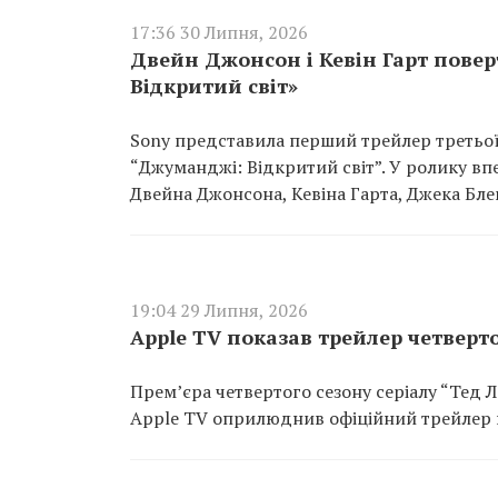
17:36 30 Липня, 2026
Двейн Джонсон і Кевін Гарт пове
Відкритий світ»
Sony представила перший трейлер третьо
“Джуманджі: Відкритий світ”. У ролику впе
Двейна Джонсона, Кевіна Гарта, Джека Блек
19:04 29 Липня, 2026
Apple TV показав трейлер четверто
Прем’єра четвертого сезону серіалу “Тед Л
Apple TV оприлюднив офіційний трейлер 