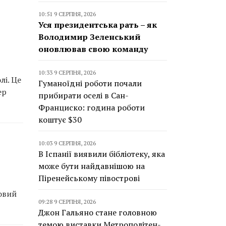
10:51 9 СЕРПНЯ, 2026
Уся президентська рать – як
Володимир Зеленський
оновлював свою команду
10:33 9 СЕРПНЯ, 2026
лі. Це
Гуманоїдні роботи почали
ер
прибирати оселі в Сан-
Франциско: година роботи
коштує $30
10:03 9 СЕРПНЯ, 2026
В Іспанії виявили бібліотеку, яка
може бути найдавнішою на
Піренейському півострові
овий
09:28 9 СЕРПНЯ, 2026
Джон Гальяно стане головною
темою виставки Метрополітен-