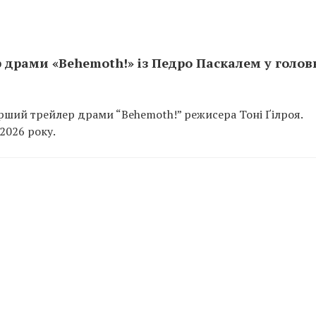
 драми «Behemoth!» із Педро Паскалем у голов
перший трейлер драми “Behemoth!” режисера Тоні Ґілроя.
2026 року.