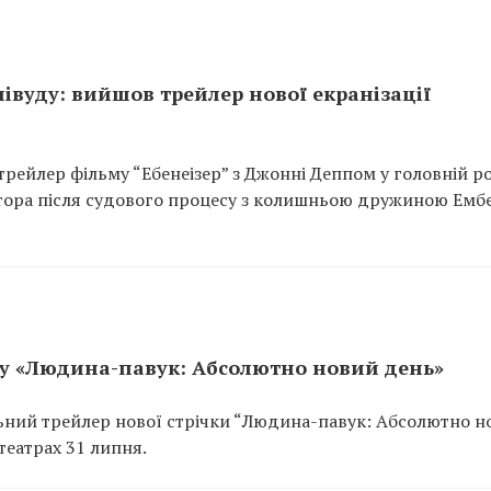
івуду: вийшов трейлер нової екранізації
ейлер фільму “Ебенеізер” з Джонні Деппом у головній ро
тора після судового процесу з колишньою дружиною Емб
у «Людина-павук: Абсолютно новий день»
льний трейлер нової стрічки “Людина-павук: Абсолютно н
театрах 31 липня.