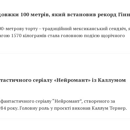
довжки 100 метрів, який встановив рекорд Гін
100-метрову торту – традиційний мексиканський сендвіч, 
агою 1570 кілограмів стала головною подією щорічного
тастичного серіалу «Нейромант» із Каллумом
фантастичного серіалу “Нейромант”, створеного за
4 року. Головну роль у проєкті виконав Каллум Тернер.