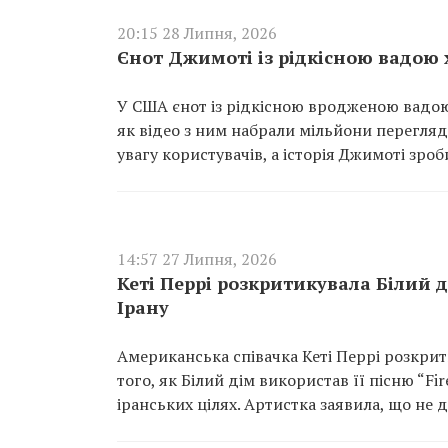
20:15 28 Липня, 2026
Єнот Джимоті із рідкісною вадою 
У США єнот із рідкісною вродженою вадою 
як відео з ним набрали мільйони перегля
увагу користувачів, а історія Джимоті зроб
14:57 27 Липня, 2026
Кеті Перрі розкритикувала Білий д
Ірану
Американська співачка Кеті Перрі розкри
того, як Білий дім використав її пісню “Fi
іранських цілях. Артистка заявила, що не 