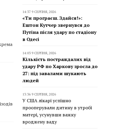
14:37 9 СЕРПНЯ, 2026
«Ти програєш. Здайся!»:
Ештон Кутчер звернувся до
Путіна після удару по стадіону
в Одесі
окрема
14:03 9 СЕРПНЯ, 2026
Кількість постраждалих від
удару РФ по Харкову зросла до
27: під завалами шукають
людей
13:36 9 СЕРПНЯ, 2026
У США лікарі успішно
ізодів
прооперували дитину в утробі
матері, усунувши важку
вроджену ваду