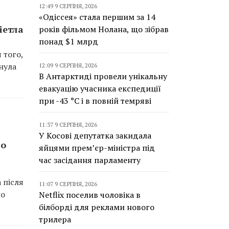
12:49 9 СЕРПНЯ, 2026
«Одіссея» стала першим за 14
іетла
років фільмом Нолана, що зібрав
понад $1 млрд
 того,
нула
12:09 9 СЕРПНЯ, 2026
В Антарктиді провели унікальну
евакуацію учасника експедиції
при -43 °C і в повній темряві
11:37 9 СЕРПНЯ, 2026
У Косові депутатка закидала
по
яйцями прем’єр-міністра під
час засідання парламенту
 після
11:07 9 СЕРПНЯ, 2026
по
Netflix поселив чоловіка в
білборді для реклами нового
трилера