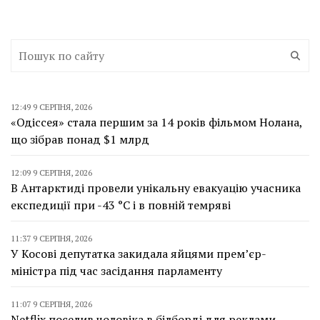
12:49 9 СЕРПНЯ, 2026
«Одіссея» стала першим за 14 років фільмом Нолана,
що зібрав понад $1 млрд
12:09 9 СЕРПНЯ, 2026
В Антарктиді провели унікальну евакуацію учасника
експедиції при -43 °C і в повній темряві
11:37 9 СЕРПНЯ, 2026
У Косові депутатка закидала яйцями прем’єр-
міністра під час засідання парламенту
11:07 9 СЕРПНЯ, 2026
Netflix поселив чоловіка в білборді для реклами