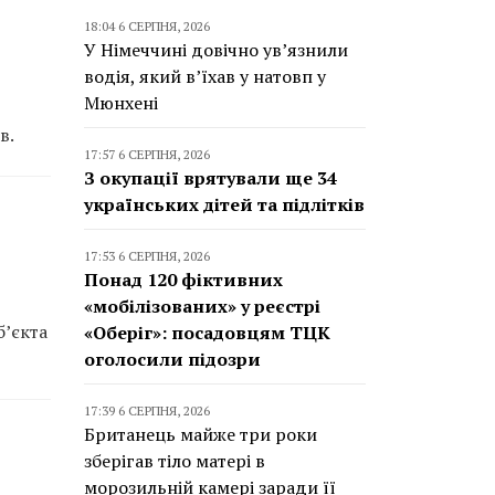
18:04 6 СЕРПНЯ, 2026
У Німеччині довічно ув’язнили
водія, який в’їхав у натовп у
Мюнхені
в.
17:57 6 СЕРПНЯ, 2026
З окупації врятували ще 34
українських дітей та підлітків
17:53 6 СЕРПНЯ, 2026
Понад 120 фіктивних
«мобілізованих» у реєстрі
б’єкта
«Оберіг»: посадовцям ТЦК
оголосили підозри
17:39 6 СЕРПНЯ, 2026
Британець майже три роки
зберігав тіло матері в
морозильній камері заради її