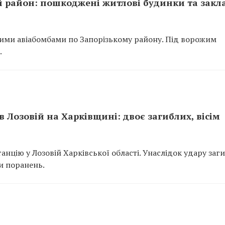
 район: пошкоджені житлові будинки та закл
ними авіабомбами по Запорізькому району. Під ворожим
.
 Лозовій на Харківщині: двоє загиблих, вісім
танцію у Лозовій Харківської області. Унаслідок удару заг
и поранень.