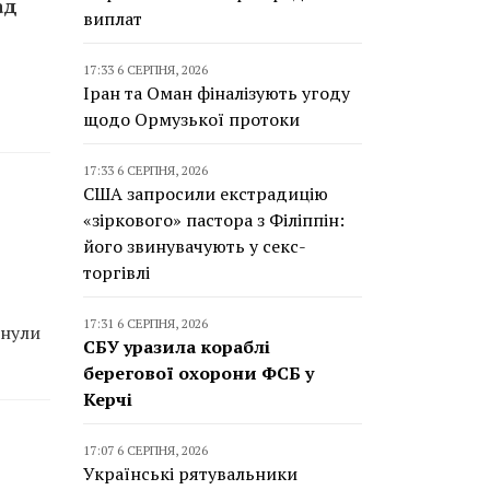
ад
виплат
17:33 6 СЕРПНЯ, 2026
Іран та Оман фіналізують угоду
щодо Ормузької протоки
17:33 6 СЕРПНЯ, 2026
США запросили екстрадицію
«зіркового» пастора з Філіппін:
його звинувачують у секс-
торгівлі
17:31 6 СЕРПНЯ, 2026
инули
СБУ уразила кораблі
берегової охорони ФСБ у
Керчі
17:07 6 СЕРПНЯ, 2026
Українські рятувальники