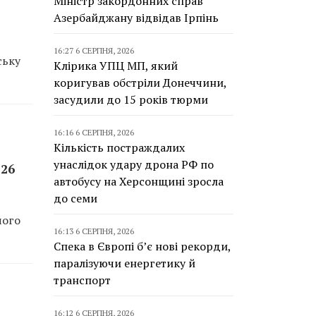
Міністр закордонних справ
Азербайджану відвідав Ірпінь
16:27 6 СЕРПНЯ, 2026
ську
Клірика УПЦ МП, який
коригував обстріли Донеччини,
засудили до 15 років тюрми
16:16 6 СЕРПНЯ, 2026
Кількість постраждалих
унаслідок удару дрона РФ по
126
автобусу на Херсонщині зросла
до семи
чого
16:13 6 СЕРПНЯ, 2026
Спека в Європі б’є нові рекорди,
паралізуючи енергетику й
транспорт
16:12 6 СЕРПНЯ, 2026