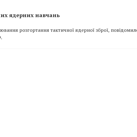
них ядерних навчань
ацювання розгортання тактичної ядерної зброї, повідомил
.