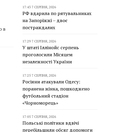
17:43 7 СЕРПНЯ, 2026
РФ вдарила по рятувальниках
на Запоріжжі – двоє
постраждалих
о в
17:29 7 СЕРПНЯ, 2026
У штаті Іллінойс серпень
проголосили Місяцем
незалежності України
17:25 7 СЕРПНЯ, 2026
Росіяни атакували Одесу:
поранена жінка, пошкоджено
футбольний стадіон
«Чорноморець»
17:05 7 СЕРПНЯ, 2026
Польські політики вдвічі
перебільшили обсяг допомоги