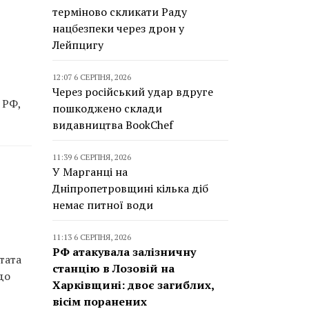
терміново скликати Раду
нацбезпеки через дрон у
Лейпцигу
12:07 6 СЕРПНЯ, 2026
Через російський удар вдруге
 РФ,
пошкоджено склади
видавництва BookChef
11:39 6 СЕРПНЯ, 2026
У Марганці на
Дніпропетровщині кілька діб
немає питної води
11:13 6 СЕРПНЯ, 2026
РФ атакувала залізничну
тата
станцію в Лозовій на
до
Харківщині: двоє загиблих,
вісім поранених