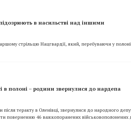
 підозрюють в насильстві над іншими
аршому стрільцю Нацгвардії, який, перебуваючи у полоні
і в полоні – родини звернулися до нардепа
и після теракту в Оленівці, звернулися до народного депу
яти поверненню 46 важкопоранених військовополонених 