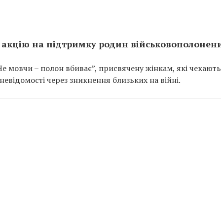
и акцію на підтримку родин військовополонен
е мовчи – полон вбиває”, присвячену жінкам, які чекають
 невідомості через зникнення близьких на війні.