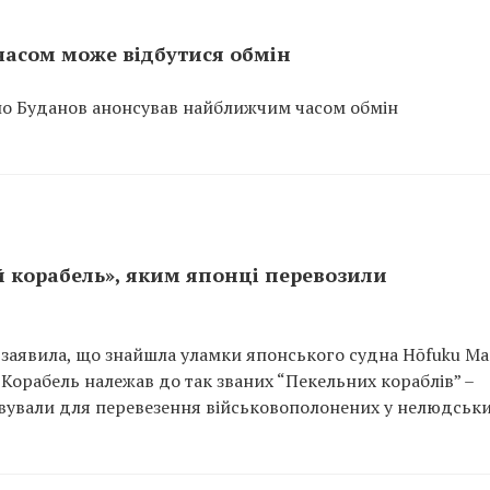
асом може відбутися обмін
ло Буданов анонсував найближчим часом обмін
й корабель», яким японці перевозили
 заявила, що знайшла уламки японського судна Hōfuku Ma
. Корабель належав до так званих “Пекельних кораблів” –
овували для перевезення військовополонених у нелюдськ