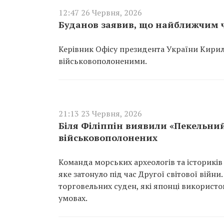
12:47 26 Червня, 2026
Буданов заявив, що найближчим ч
Керівник Офісу президента України Кири
військовополоненими.
21:13 23 Червня, 2026
Біля Філіппін виявили «Пекельни
військовополонених
Команда морських археологів та істориків
яке затонуло під час Другої світової війни
торговельних суден, які японці використ
умовах.