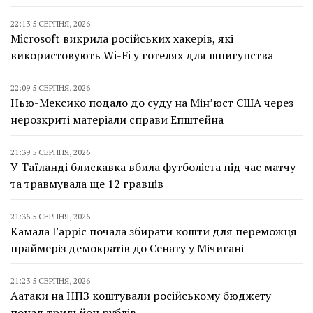
22:13 5 СЕРПНЯ, 2026
Microsoft викрила російських хакерів, які
використовують Wi-Fi у готелях для шпигунства
22:09 5 СЕРПНЯ, 2026
Нью-Мексико подало до суду на Мін’юст США через
нерозкриті матеріали справи Епштейна
21:39 5 СЕРПНЯ, 2026
У Таїланді блискавка вбила футболіста під час матчу
та травмувала ще 12 гравців
21:36 5 СЕРПНЯ, 2026
Камала Гарріс почала збирати кошти для переможця
праймеріз демократів до Сенату у Мічигані
21:23 5 СЕРПНЯ, 2026
Аатаки на НПЗ коштували російському бюджету
понад трильйон рублів