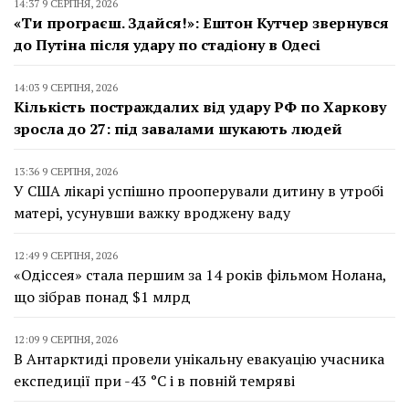
14:37 9 СЕРПНЯ, 2026
«Ти програєш. Здайся!»: Ештон Кутчер звернувся
до Путіна після удару по стадіону в Одесі
14:03 9 СЕРПНЯ, 2026
Кількість постраждалих від удару РФ по Харкову
зросла до 27: під завалами шукають людей
13:36 9 СЕРПНЯ, 2026
У США лікарі успішно прооперували дитину в утробі
матері, усунувши важку вроджену ваду
12:49 9 СЕРПНЯ, 2026
«Одіссея» стала першим за 14 років фільмом Нолана,
що зібрав понад $1 млрд
12:09 9 СЕРПНЯ, 2026
В Антарктиді провели унікальну евакуацію учасника
експедиції при -43 °C і в повній темряві