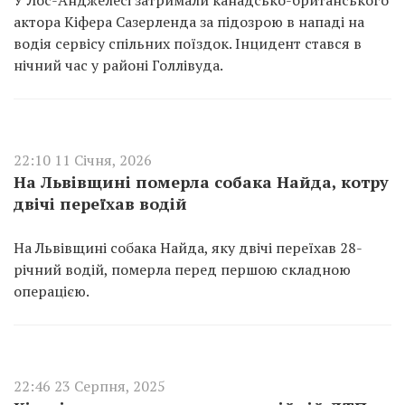
У Лос-Анджелесі затримали канадсько-британського
актора Кіфера Сазерленда за підозрою в нападі на
водія сервісу спільних поїздок. Інцидент стався в
нічний час у районі Голлівуда.
22:10 11 Січня, 2026
На Львівщині померла собака Найда, котру
двічі переїхав водій
На Львівщині собака Найда, яку двічі переїхав 28-
річний водій, померла перед першою складною
операцією.
22:46 23 Серпня, 2025