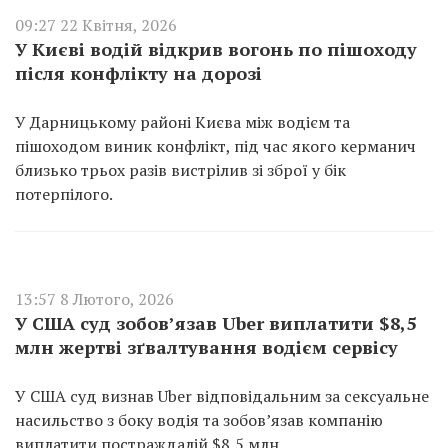
09:27 22 Квітня, 2026
У Києві водій відкрив вогонь по пішоходу
після конфлікту на дорозі
У Дарницькому районі Києва між водієм та
пішоходом виник конфлікт, під час якого керманич
близько трьох разів вистрілив зі зброї у бік
потерпілого.
13:57 8 Лютого, 2026
У США суд зобов’язав Uber виплатити $8,5
млн жертві зґвалтування водієм сервісу
У США суд визнав Uber відповідальним за сексуальне
насильство з боку водія та зобов’язав компанію
виплатити постраждалій $8,5 млн.