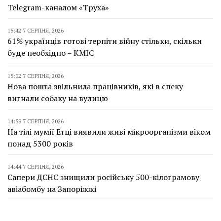
Telegram-каналом «Труха»
15:42 7 СЕРПНЯ, 2026
61% українців готові терпіти війну стільки, скільки
буде необхідно – КМІС
15:02 7 СЕРПНЯ, 2026
Нова пошта звільнила працівників, які в спеку
вигнали собаку на вулицю
14:59 7 СЕРПНЯ, 2026
На тілі мумії Етці виявили живі мікроорганізми віком
понад 5300 років
14:44 7 СЕРПНЯ, 2026
Сапери ДСНС знищили російську 500-кілограмову
авіабомбу на Запоріжжі