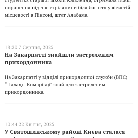
студентка старшої школи Клівленда, отримала тяжкі
поранення під час стрілянини біля багаття у лісистій
місцевості в Пінсоні, штат Алабама.
18:20 7 Серпня, 2025
На Закарпатті знайшли застреленим
прикордонника
На Закарпатті у відділі прикордонної служби (ВПС)
“Паладь-Комарівці” знайшли застреленим
прикордонника.
10:44 22 Квітня, 2025
У Святошинському районі Києва сталася