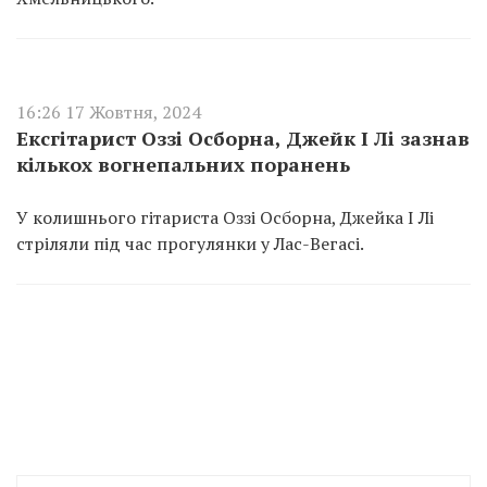
16:26 17 Жовтня, 2024
Ексгітарист Оззі Осборна, Джейк І Лі зазнав
кількох вогнепальних поранень
У колишнього гітариста Оззі Осборна, Джейка І Лі
стріляли під час прогулянки у Лас-Вегасі.