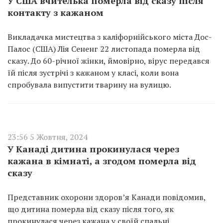
У США вчителька померла від сказу після
контакту з кажаном
Викладачка мистецтва з каліфорнійського міста Дос-
Палос (США) Лія Сененг 22 листопада померла від
сказу. До 60-річної жінки, ймовірно, вірус передався
їй після зустрічі з кажаном у класі, коли вона
спробувала випустити тварину на вулицю.
23:56 5 Жовтня, 2024
У Канаді дитина прокинулася через
кажана в кімнаті, а згодом померла від
сказу
Представник охорони здоров’я Канади повідомив,
що дитина померла від сказу після того, як
прокинулася через кажана у своїй спальні.