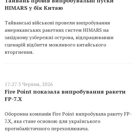
Тайвань провів випробувальні пуски
HIMARS у бік Китаю
Тайванські військові провели випробування
американських ракетних систем HIMARS на
західному узбережжі острова, відпрацювавши
сценарій відбиття можливого китайського
вторгнення.
17:27 3 Червня, 2026
Fire Point показала випробування ракети
FP-7.X
Оборонна компанія Fire Point випробувала ракету FP-
7.X, яка стане основою для українського
протибалістичного перехоплювача.