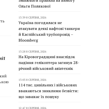
змінювати правила на вимогу
Ольги Полякової
13:39 8 СЕРПНЯ, 2026
сть
Україна погодилася не
атакувати деякі нафтові танкери
й Каспійський трубопровід –
Bloomberg
13:28 8 СЕРПНЯ, 2026
На Кіровоградщині внаслідок
мії
падіння гелікоптера загинув 28-
річний військовий авіатехнік
який
13:03 8 СЕРПНЯ, 2026
ською
114 тис. цивільних і військових
вважаються зниклими безвісти:
що заважає їх пошуку
12:47 8 СЕРПНЯ, 2026