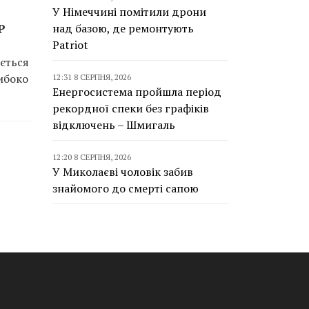
У Німеччині помітили дрони
P
над базою, де ремонтують
Patriot
ається
либоко
12:31 8 СЕРПНЯ, 2026
Енергосистема пройшла період
рекордної спеки без графіків
відключень – Шмигаль
12:20 8 СЕРПНЯ, 2026
У Миколаєві чоловік забив
знайомого до смерті сапою