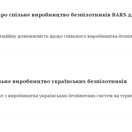
про спільне виробництво безпілотників BARS д
таційну домовленість щодо спільного виробництва безпі
льне виробництво українських безпілотників
т з виробництва українських безпілотних систем на тери