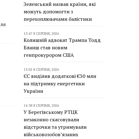
Зеленський назвав країни, які
можуть допомогти з
перехоплювачами балістики
для
15:47 8 СЕРПНЯ, 2026
Колишній адвокат Трампа Тодд
Бланш став новим
генпрокурором США
15:02 8 СЕРПНЯ, 2026
ЄС виділив додаткові €30 млн
на підтримку енергетики
України
14:58 8 СЕРПНЯ, 2026
У Берегівському РТЦК
незаконно скасовували
відстрочки та утримували
військовозобов’язаних