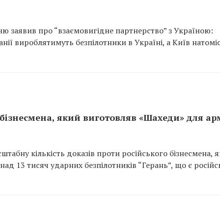
ню заявив про “взаємовигідне партнерство” з Україною:
нії вироблятимуть безпілотники в Україні, а Київ натомі
 бізнесмена, який виготовляв «Шахеди» для ар
штабну кількість доказів проти російського бізнесмена, 
над 13 тисяч ударних безпілотників “Герань”, що є росій