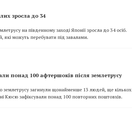
блих зросла до 34
млетрусу на південному заході Японії зросла до 34 осіб.
 які можуть перебувати під завалами.
вали понад 100 афтершоків після землетрусу
го землетрусу загинули щонайменше 13 людей, ще кількох
іоні Кюсю зафіксували понад 100 повторних поштовхів.