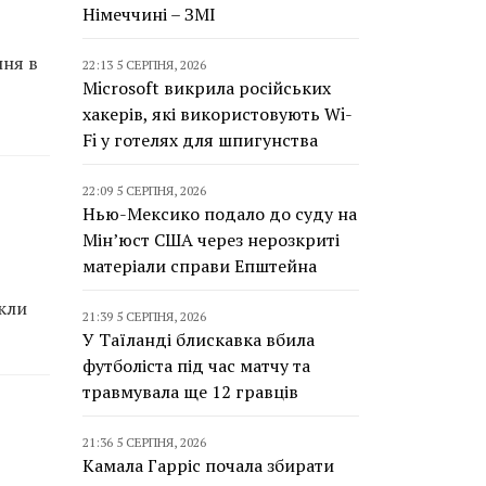
Німеччині – ЗМІ
пня в
22:13 5 СЕРПНЯ, 2026
Microsoft викрила російських
ь
хакерів, які використовують Wi-
Fi у готелях для шпигунства
22:09 5 СЕРПНЯ, 2026
Нью-Мексико подало до суду на
Мін’юст США через нерозкриті
матеріали справи Епштейна
икли
21:39 5 СЕРПНЯ, 2026
У Таїланді блискавка вбила
футболіста під час матчу та
травмувала ще 12 гравців
21:36 5 СЕРПНЯ, 2026
Камала Гарріс почала збирати