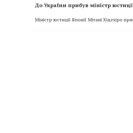
До України прибув міністр юстиці
Міністр юстиції Японії Мітані Хідехіро при