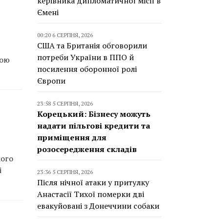
керівника дипломатичної місії в
Ємені
00:20 6 СЕРПНЯ, 2026
США та Британія обговорили
потреби України в ППО й
ною
посилення оборонної ролі
Європи
23:58 5 СЕРПНЯ, 2026
Корецький: Бізнесу можуть
надати пільгові кредити та
приміщення для
розосередження складів
кого
і
23:36 5 СЕРПНЯ, 2026
Після нічної атаки у притулку
Анастасії Тихої померки дві
евакуйовані з Донеччини собаки