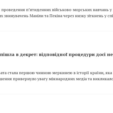
я проведення п’ятиденних військово-морських навчань у
х звинувачень Маніли та Пекіна через низку зіткнень у сп
 пішла в декрет: відповідної процедури досі не
ата стала першою чинною меркинею в історії країни, яка
рішення привернуло увагу міжнародних медіа та викликал