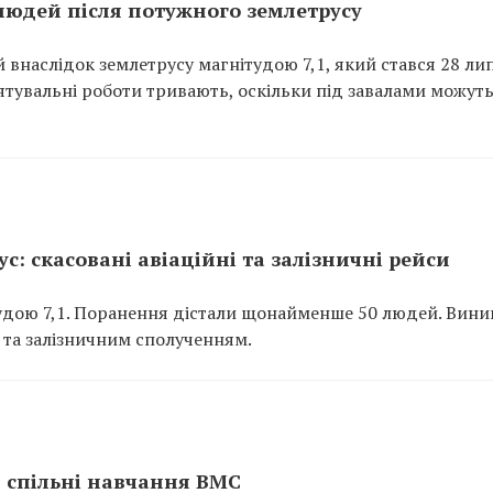
 людей після потужного землетрусу
 внаслідок землетрусу магнітудою 7,1, який стався 28 ли
ятувальні роботи тривають, оскільки під завалами можут
с: скасовані авіаційні та залізничні рейси
ітудою 7,1. Поранення дістали щонайменше 50 людей. Вин
 та залізничним сполученням.
и спільні навчання ВМС