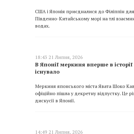
США і Японія приєдналися до Філіппін дл
Південно-Китайському морі на тлі взаємни
водах.
18:43 21 Липня, 2026
В Японії меркиня вперше в історії
існувало
Меркиня японського міста Явата Шоко Кав
офіційно пішла у декретну відпустку. Це 
дискусії в Японії.
14:49 21 Липня, 2026