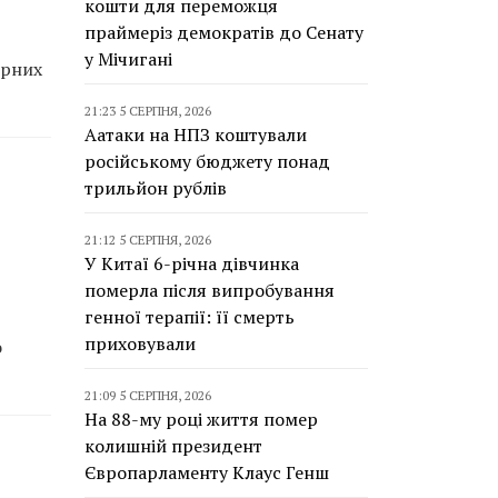
кошти для переможця
праймеріз демократів до Сенату
у Мічигані
ірних
21:23 5 СЕРПНЯ, 2026
Аатаки на НПЗ коштували
російському бюджету понад
трильйон рублів
21:12 5 СЕРПНЯ, 2026
У Китаї 6-річна дівчинка
померла після випробування
генної терапії: її смерть
приховували
о
21:09 5 СЕРПНЯ, 2026
На 88-му році життя помер
колишній президент
Європарламенту Клаус Генш