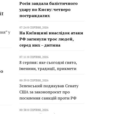
Росія завдала балістичного
удару по Києву: четверо
ії
постраждалих
07:24 8 СЕРПНЯ, 2026
ня” у
На Київщині внаслідок атаки
РФ загинули троє людей,
серед них – дитина
07:11 8 СЕРПНЯ, 2026
8 серпня: яке сьогодні свято,
іменини, традиції, прикмети
ло
00:59 8 СЕРПНЯ, 2026
Зеленський подякував Сенату
США за законопроєкт про
посилення санкцій проти РФ
00:38 8 СЕРПНЯ, 2026