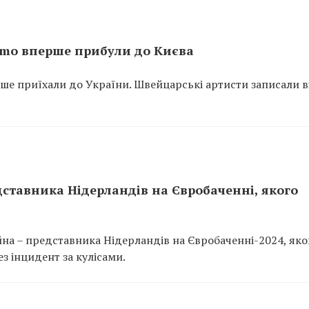
emo вперше прибули до Києва
е приїхали до України. Швейцарські артисти записали в
ставника Нідерландів на Євробаченні, якого
на – представника Нідерландів на Євробаченні-2024, яко
ез інцидент за кулісами.