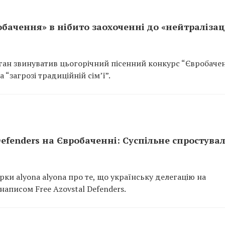
бачення» в нібито заохоченні до «нейтралізац
ан звинуватив цьогорічний пісенний конкурс “Євробачен
а “загрозі традиційній сім’ї”.
efenders на Євробаченні: Суспільне спростува
ки alyona alyona про те, що українську делегацію на
написом Free Azovstal Defenders.