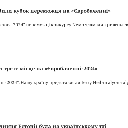
били кубок переможця на «Євробаченні»
ачення-2024” переможці конкурсу Nемо зламали криштале
ли третє місце на «Євробаченні-2024»
і-2024”. Нашу країну представляли Jerry Heil та alyona al
чниця Естонії була на українському тлі