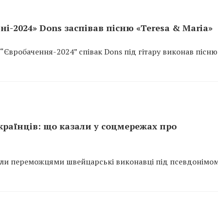
і-2024» Dons заспівав пісню «Teresa & Maria»
“Євробачення-2024” співак Dons під гітару виконав пісню 
українців: що казали у соцмережах про
тали переможцями швейцарські виконавці під псевдонімо