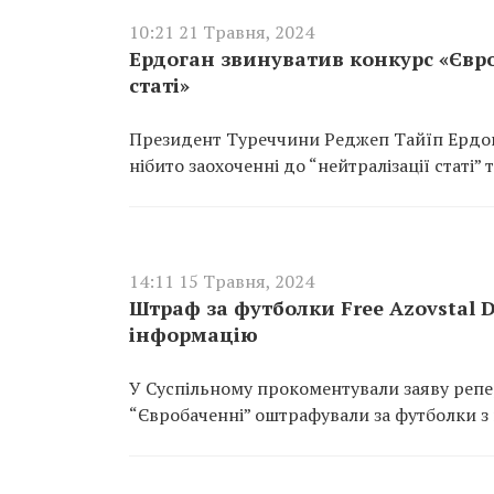
10:21 21 Травня, 2024
Ердоган звинуватив конкурс «Євро
статі»
Президент Туреччини Реджеп Тайїп Ердог
нібито заохоченні до “нейтралізації статі” т
14:11 15 Травня, 2024
Штраф за футболки Free Azovstal D
інформацію
У Суспільному прокоментували заяву репер
“Євробаченні” оштрафували за футболки з 