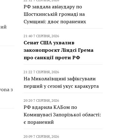
РФ завдала авіаудару по
Шосткинській громаді на
Сумщині: двоє поранених
вий
21:40 7 СЕРПНЯ, 2026
Сенат США ухвалив
законопроєкт Ліндсі Грема
про санкції проти РФ
21:22 7 СЕРПНЯ, 2026
На Миколаївщині зафіксували
перший у сезоні укус каракурта
yona з
20:20 7 СЕРПНЯ, 2026
РФ вдарила КАБом по
Комишувасі Запорізької області:
є поранений
20:09 7 СЕРПНЯ, 2026