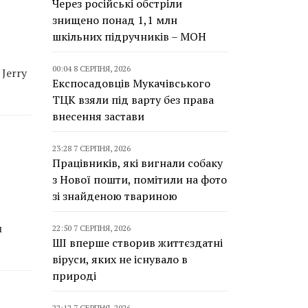
Через російські обстріли
знищено понад 1,1 млн
шкільних підручників – МОН
00:04 8 СЕРПНЯ, 2026
Jerry
Експосадовців Мукачівського
ТЦК взяли під варту без права
внесення застави
23:28 7 СЕРПНЯ, 2026
Працівників, які вигнали собаку
з Нової пошти, помітили на фото
зі знайденою твариною
м
22:50 7 СЕРПНЯ, 2026
ШІ вперше створив життєздатні
віруси, яких не існувало в
природі
22:12 7 СЕРПНЯ, 2026