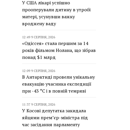
У США лікарі успішно
прооперували дитину в утробі
матері, усунувши важку
вроджену ваду
12:49 9 СЕРПНЯ, 2026
«Одіссея» стала першим за 14
років фільмом Нолана, що зібрав
понад $1 млрд
12:09 9 СЕРПНЯ, 2026
В Антарктиді провели унікальну
евакуацію учасника експедиції
при -43 °C і в повній темряві
11:37 9 СЕРПНЯ, 2026
У Косові депутатка закидала
яйцями прем’єр-міністра під
час засідання парламенту