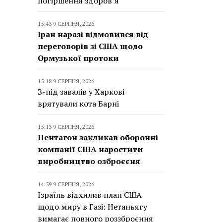
погіршення здоров’я
15:43 9 СЕРПНЯ, 2026
Іран наразі відмовився від
переговорів зі США щодо
Ормузької протоки
15:18 9 СЕРПНЯ, 2026
З-під завалів у Харкові
врятували кота Барні
15:13 9 СЕРПНЯ, 2026
Пентагон закликав оборонні
компанії США наростити
виробництво озброєєня
14:59 9 СЕРПНЯ, 2026
Ізраїль відхилив план США
щодо миру в Газі: Нетаньягу
вимагає повного роззброєння