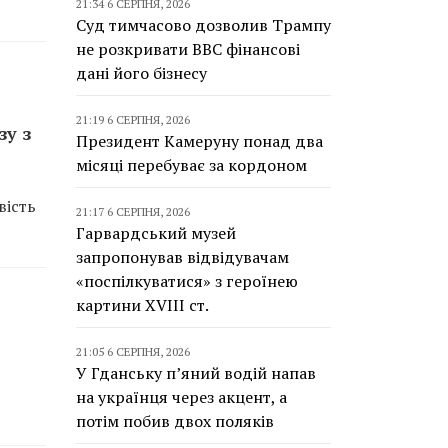
21:34 6 СЕРПНЯ, 2026
Суд тимчасово дозволив Трампу
не розкривати BBC фінансові
дані його бізнесу
21:19 6 СЕРПНЯ, 2026
зу з
Президент Камеруну понад два
місяці перебуває за кордоном
вість
21:17 6 СЕРПНЯ, 2026
Гарвардський музей
запропонував відвідувачам
«поспілкуватися» з героїнею
картини XVIII ст.
21:05 6 СЕРПНЯ, 2026
У Гданську п’яний водій напав
на українця через акцент, а
потім побив двох поляків