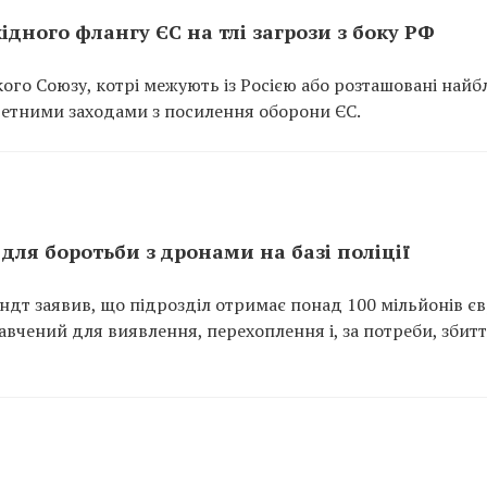
ідного флангу ЄС на тлі загрози з боку РФ
ого Союзу, котрі межують із Росією або розташовані най
кретними заходами з посилення оборони ЄС.
для боротьби з дронами на базі поліції
ндт заявив, що підрозділ отримає понад 100 мільйонів єв
авчений для виявлення, перехоплення і, за потреби, збит