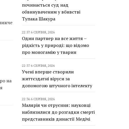
починається суд над
обвинуваченим у вбивстві
Тупака Шакура
ближче
22:57 6 СЕРПНЯ, 2026
Один партнер на все життя –
рідкість у природі: що відомо
про моногамію у тварин
22:37 6 СЕРПНЯ, 2026
Учені вперше створили
життєздатні віруси за
ро на
допомогою штучного інтелекту
тя
22:36 6 СЕРПНЯ, 2026
Малярія чи отруєння: науковці
наблизилися до розгадки смерті
представників династії Медічі