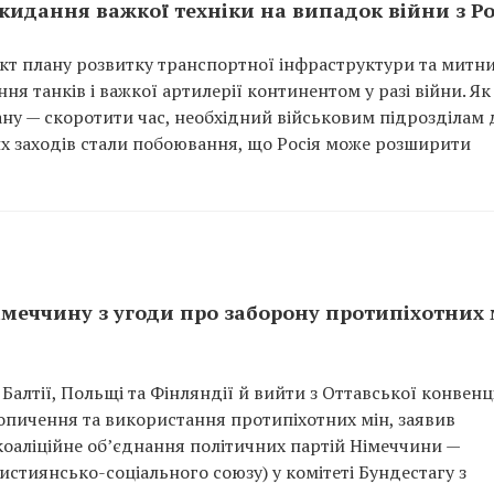
кидання важкої техніки на випадок війни з Р
єкт плану розвитку транспортної інфраструктури та митн
я танків і важкої артилерії континентом у разі війни. Як
ану — скоротити час, необхідний військовим підрозділам 
их заходів стали побоювання, що Росія може розширити
імеччину з угоди про заборону протипіхотних 
Балтії, Польщі та Фінляндії й вийти з Оттавської конвенці
опичення та використання протипіхотних мін, заявив
оаліційне об’єднання політичних партій Німеччини —
стиянсько-соціального союзу) у комітеті Бундестагу з