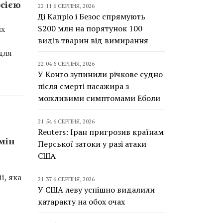
осією
22:11 6 СЕРПНЯ, 2026
Ді Капріо і Безос спрямують
$200 млн на порятунок 100
их
видів тварин від вимирання
для
22:04 6 СЕРПНЯ, 2026
У Конго зупинили річкове судно
після смерті пасажира з
можливими симптомами Еболи
21:54 6 СЕРПНЯ, 2026
Reuters: Іран пригрозив країнам
мін
Перської затоки у разі атаки
США
ї, яка
21:37 6 СЕРПНЯ, 2026
У США леву успішно видалили
катаракту на обох очах