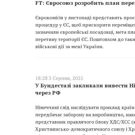
FT: Євросоюз розробить план пере
Єврокомісія у листопаді представить про
процедур у ЄС, щоб прискорити переміщенн
зазначили європейські посадовці, мета пл
перетину території ЄС. Поштовхом до так
військові дії за межі України.
18:28 3 Серпня, 2025
У Бундестазі закликали вивести Н
через РФ
Німеччині слід наслідувати приклад країн 
передбачає заборону на виробництво, нак
представник правлячого блоку ХДС/ХСС (к
Християнсько-демократичного союзу і Хри