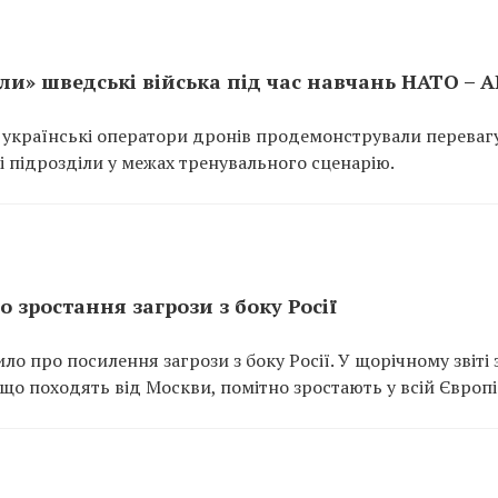
ли» шведські війська під час навчань НАТО – A
ї українські оператори дронів продемонстрували перевагу
і підрозділи у межах тренувального сценарію.
 зростання загрози з боку Росії
ло про посилення загрози з боку Росії. У щорічному звіті 
 що походять від Москви, помітно зростають у всій Європі