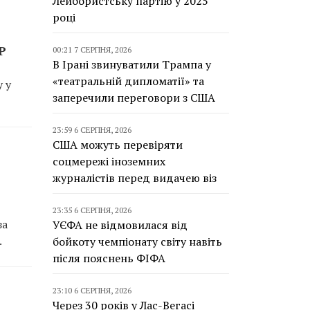
Лейбористську партію у 2025
році
P
00:21 7 СЕРПНЯ, 2026
В Ірані звинуватили Трампа у
«театральній дипломатії» та
 у
заперечили переговори з США
23:59 6 СЕРПНЯ, 2026
США можуть перевіряти
соцмережі іноземних
журналістів перед видачею віз
23:35 6 СЕРПНЯ, 2026
за
УЄФА не відмовилася від
.
бойкоту чемпіонату світу навіть
після пояснень ФІФА
23:10 6 СЕРПНЯ, 2026
Через 30 років у Лас-Вегасі