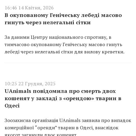
16:46 14 Квітня, 2026
В окупованому Генічеську лебеді масово
гинуть через нелегальні сітки
За даними Центру національного спротиву, в
тимчасово окупованому Генічеську масово гинуть
лебеді через нелегальні сітки для вилову креветки.
10:25 22 Грудня, 2025
UAnimals повідомила про смерть двох
кошенят у закладі з «орендою» тварин в
Одесі
Зоозахисна організація UAnimals заявила про випадок
комерційної “оренди” тварин в Одесі, внаслідок
якогот загинули двоє кошенят.